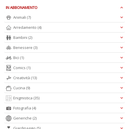
D
IN ABBONAMENTO
Animali
(7)
Arredamento
(4)
S
Bambini
(2)
G
n
Benessere
(3)
+
Bici
(1)
D
Comics
(1)
Creatività
(13)
Cucina
(9)
Enigmistica
(35)
A
Fotografia
(4)
L
O
Generiche
(2)
C
n
Giardinaggio
(5)