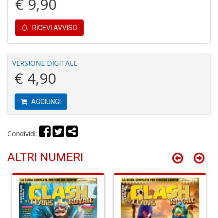
€ 9,90
S
C
RICEVI AVVISO
VERSIONE DIGITALE
€ 4,90
L
AGGIUNGI
v
F
Tu
p
Condividi:
C
G
ALTRI NUMERI
n
+
D