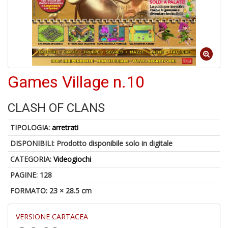
U
a
di
di
A
Games Village n.10
CLASH OF CLANS
TIPOLOGIA:
arretrati
DISPONIBILI:
Prodotto disponibile solo in digitale
CATEGORIA:
Videogiochi
1
f
PAGINE: 128
d
FORMATO: 23 × 28.5 cm
L
M
B
VERSIONE CARTACEA
+