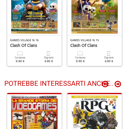
I
l'
H
K
E
n
GAMES VILLAGE N.16
GAMES VILLAGE N.15
+
Clash Of Clans
Clash Of Clans
D
Cartacea
Digitale
Cartacea
Digitale
9.90 €
4.90 €
9.90 €
4.90 €
li
POTREBBE INTERESSARTI ANCHE..
of
M
2
Il
M
C
I
M
n