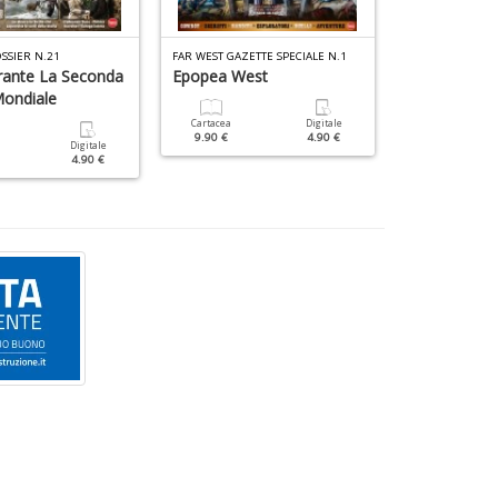
e
Fi
SSIER N.21
FAR WEST GAZETTE SPECIALE N.1
HISTORY SPECIAL
I
urante La Seconda
Epopea West
Mussolini
L
Mondiale
C
S
Cartacea
Digitale
Cartacea
9.90 €
4.90 €
9.90 €
n
Digitale
4.90 €
+
D