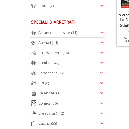
Storia
(2)
B
IOGRAFIE DI CONOSCERE LA STORIA N.8
HISTORY SPECIALE N.15
randi Rivoluzionari
La Storia Di Gesù
La St
SPECIALI & ARRETRATI
Guer
Album da colorare
(31)
Cartacea
Digitale
Cartacea
Digitale
9.90 €
4.90 €
9.90 €
4.90 €
Car
9.
Animali
(14)
Arredamento
(36)
Bambini
(42)
Benessere
(27)
Bici
(4)
Calendari
(1)
Comics
(50)
Creatività
(112)
Cucina
(58)