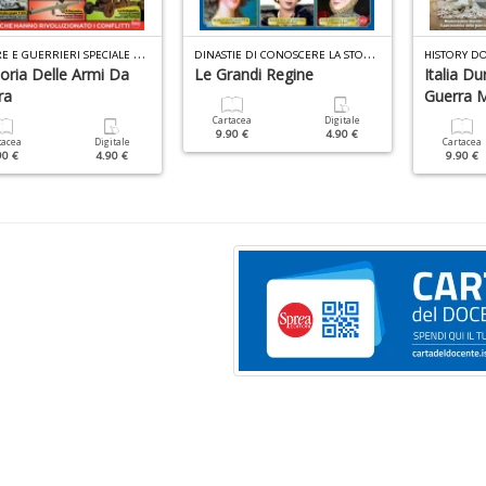
G
UERRE E GUERRIERI SPECIALE N.4
D
INASTIE DI CONOSCERE LA STORIA N.9
HISTORY DO
oria Delle Armi Da
Le Grandi Regine
Italia D
ra
Guerra 
Cartacea
Digitale
9.90 €
4.90 €
tacea
Digitale
Cartacea
90 €
4.90 €
9.90 €