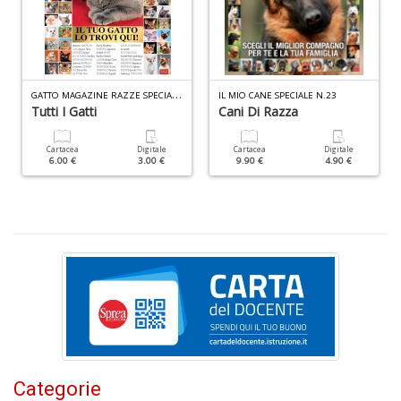
C
U
A
G
ATTO MAGAZINE RAZZE SPECIALE N.14
IL MIO CANE SPECIALE N.23
C
Tutti I Gatti
Cani Di Razza
n
+
D
Cartacea
Digitale
Cartacea
Digitale
6.00 €
3.00 €
9.90 €
4.90 €
O
i
li
P
P
n
+
D
Categorie