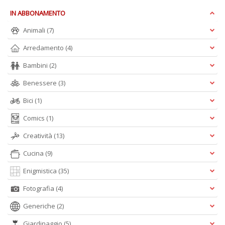
IN ABBONAMENTO
Animali
(7)
S
S
Arredamento
(4)
n
+
Bambini
(2)
D
Benessere
(3)
Bici
(1)
Comics
(1)
Creatività
(13)
Cucina
(9)
A
L
Enigmistica
(35)
O
C
Fotografia
(4)
n
Generiche
(2)
Giardinaggio
(5)