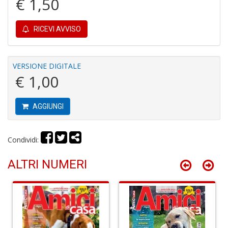
€ 1,50
RICEVI AVVISO
A
di
C
VERSIONE DIGITALE
C
€ 1,00
C
C
S
AGGIUNGI
n
+
D
Condividi:
ALTRI NUMERI
B
e
N
d
Il
F