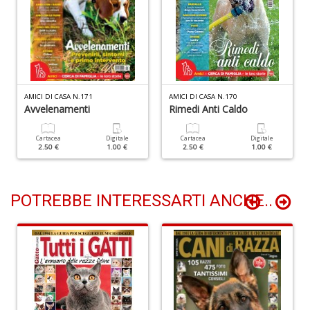
S
n
+
D
AMICI DI CASA N.171
AMICI DI CASA N.170
Avvelenamenti
Rimedi Anti Caldo
N
Cartacea
Digitale
Cartacea
Digitale
fi
2.50 €
1.00 €
2.50 €
1.00 €
M
di
F
N
POTREBBE INTERESSARTI ANCHE..
n
+
D