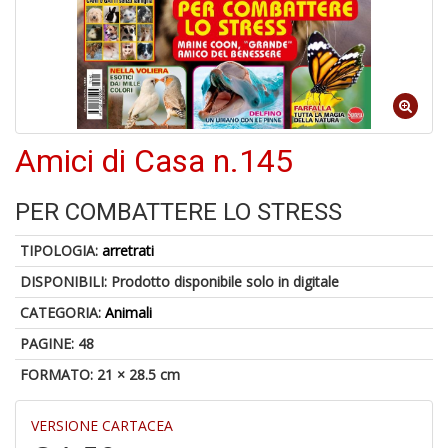
4
n
in
Amici di Casa n.145
di
PER COMBATTERE LO STRESS
TIPOLOGIA:
arretrati
DISPONIBILI:
Prodotto disponibile solo in digitale
U
CATEGORIA:
Animali
a
c
PAGINE: 48
D
M
FORMATO: 21 × 28.5 cm
VERSIONE CARTACEA