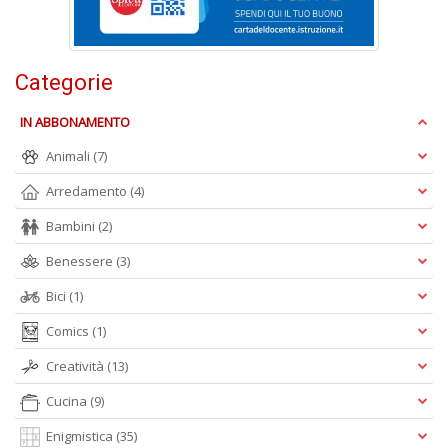
D
Categorie
IN ABBONAMENTO
Animali
(7)
A
Arredamento
(4)
L
O
Bambini
(2)
C
n
Benessere
(3)
Bici
(1)
Comics
(1)
Creatività
(13)
Cucina
(9)
Enigmistica
(35)