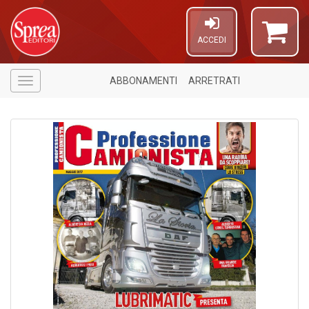
ACCEDI
ABBONAMENTI
ARRETRATI
Menù
1
f