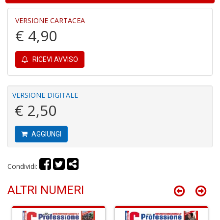
n
+
VERSIONE CARTACEA
D
€ 4,90
RICEVI AVVISO
It
d
VERSIONE DIGITALE
la
€ 2,50
s
g
m
H
AGGIUNGI
D
n
+
Condividi:
D
ALTRI NUMERI