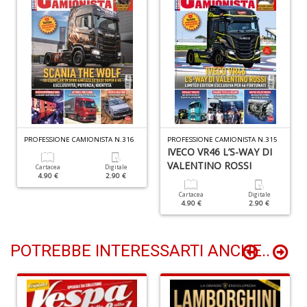
Il
F
R
P
(d
n
+
D
PROFESSIONE CAMIONISTA N.316
PROFESSIONE CAMIONISTA N.315
IVECO VR46 L’S-WAY DI
VALENTINO ROSSI
Cartacea
Digitale
4.90 €
2.90 €
Cartacea
Digitale
4.90 €
2.90 €
S
b
M
POTREBBE INTERESSARTI ANCHE..
al
u
n
+
D