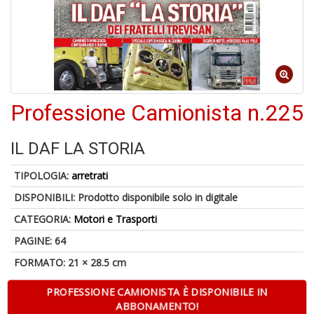
6
n
c
c
di
in
o
Professione Camionista n.225
1
IL DAF LA STORIA
f
TIPOLOGIA:
arretrati
DISPONIBILI:
Prodotto disponibile solo in digitale
CATEGORIA:
Motori e Trasporti
PAGINE: 64
FORMATO: 21 × 28.5 cm
G
S
PROFESSIONE CAMIONISTA È DISPONIBILE IN
S
ABBONAMENTO!
E