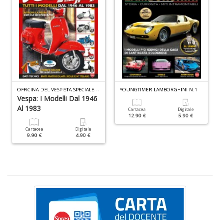
I
L
A
n
O
FFICINA DEL VESPISTA SPECIALE N.6
+
YOUNGTIMER LAMBORGHINI N.1
Vespa: I Modelli Dal 1946
D
Al 1983
Cartacea
Digitale
12.90 €
5.90 €
Cartacea
Digitale
9.90 €
4.90 €
U
pe
c
s
B
M
n
+