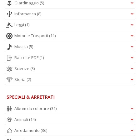
Giardinaggio
(5)
n
Informatica
(8)
Leggi
(1)
Motori e Trasporti
(11)
Musica
(5)
Raccolte PDF
(1)
Scienze
(3)
Storia
(2)
SPECIALI & ARRETRATI
Album da colorare
(31)
Animali
(14)
Arredamento
(36)