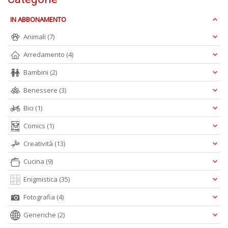
IN ABBONAMENTO
Animali
(7)
Arredamento
(4)
L
C
Bambini
(2)
la
S
Benessere
(3)
n
+
Bici
(1)
D
Comics
(1)
Creatività
(13)
Cucina
(9)
Enigmistica
(35)
Fotografia
(4)
A
L
Generiche
(2)
O
C