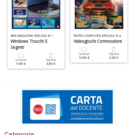
D
WIN MAGAZINE SPECIALE N.1
RETRO COMPUTER SPECIALE N.4
Windows Trucchi E
Videogiochi Commodore
Segreti
M
Cartacea
Digitale
di
14.90 €
6.90 €
Cartacea
Digitale
F
9.90 €
4.90 €
n
+
D
S
L
n
+
Categorie
D