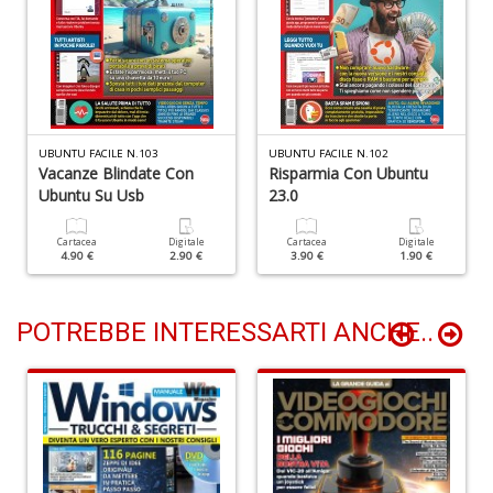
V
A
C
R
n
+
D
UBUNTU FACILE N.103
UBUNTU FACILE N.102
Vacanze Blindate Con
Risparmia Con Ubuntu
Ubuntu Su Usb
23.0
Cartacea
Digitale
Cartacea
Digitale
4.90 €
2.90 €
3.90 €
1.90 €
C
D
e
POTREBBE INTERESSARTI ANCHE..
S
D
D
in
D
S
n
+