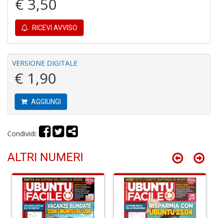
€ 3,50
Y
RICEVI AVVISO
VERSIONE DIGITALE
€ 1,90
M
m
&
AGGIUNGI
u
L
N
Condividi:
M
C
ALTRI NUMERI
n
+
D