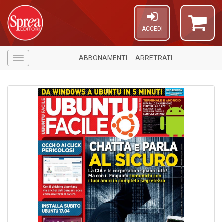
ACCEDI
ABBONAMENTI
ARRETRATI
Menù
6
n
in
di