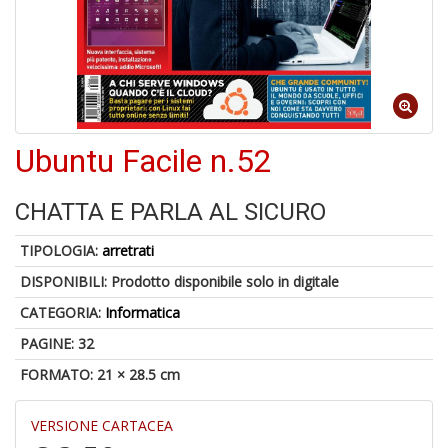
4
f
+
di
in
Ubuntu Facile n.52
r
CHATTA E PARLA AL SICURO
TIPOLOGIA:
arretrati
DISPONIBILI:
Prodotto disponibile solo in digitale
CATEGORIA:
Informatica
A
PAGINE: 32
di
FORMATO: 21 × 28.5 cm
a
a
V
VERSIONE CARTACEA
lo