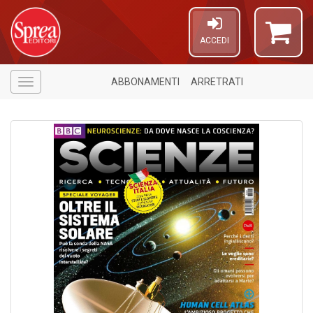
ACCEDI
ABBONAMENTI
ARRETRATI
Menù
A
di
a
a
O