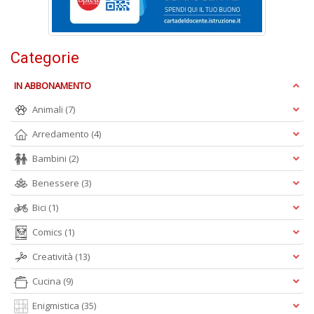
+
D
Categorie
IN ABBONAMENTO
Fa
S
Animali
(7)
n
+
Arredamento
(4)
D
Bambini
(2)
Benessere
(3)
Bici
(1)
Comics
(1)
Creatività
(13)
A
L
Cucina
(9)
O
C
Enigmistica
(35)