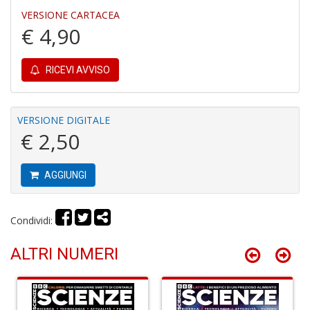
VERSIONE CARTACEA
4
€ 4,90
n
c
c
RICEVI AVVISO
di
in
o
VERSIONE DIGITALE
€ 2,50
AGGIUNGI
Fr
Condividi:
D
D
in
ALTRI NUMERI
D
S
n
+