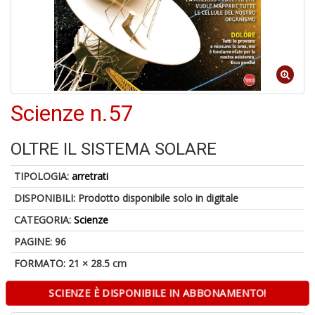
d
V
Scienze n.57
6
OLTRE IL SISTEMA SOLARE
f
+
TIPOLOGIA:
arretrati
di
in
DISPONIBILI:
Prodotto disponibile solo in digitale
r
CATEGORIA:
Scienze
PAGINE: 96
FORMATO: 21 × 28.5 cm
SCIENZE È DISPONIBILE IN ABBONAMENTO!