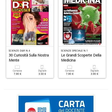
n
+
D
SCIENZE D&R N.4
SCIENZE SPECIALE N.1
H
30 Curiosità Sulla Nostra
Le Grandi Scoperte Della
n
Mente
Medicina
+
D
Cartacea
Digitale
Cartacea
Digitale
7.90 €
3.50 €
7.90 €
3.90 €
E
S
S
n