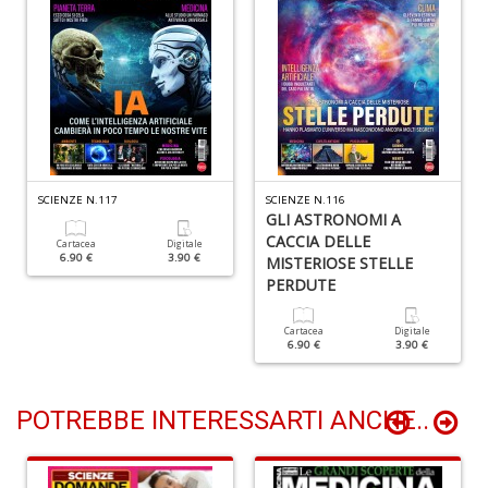
D
I
ar
W
M
SCIENZE N.117
SCIENZE N.116
M
GLI ASTRONOMI A
n
CACCIA DELLE
Cartacea
Digitale
+
6.90 €
3.90 €
MISTERIOSE STELLE
D
PERDUTE
Cartacea
Digitale
6.90 €
3.90 €
C
fa
POTREBBE INTERESSARTI ANCHE..
L
Il
D