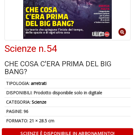
Il
m
c
+
di
Scienze n.54
in
o
CHE COSA C'ERA PRIMA DEL BIG
BANG?
1
TIPOLOGIA:
arretrati
f
DISPONIBILI:
Prodotto disponibile solo in digitale
CATEGORIA:
Scienze
PAGINE: 96
FORMATO: 21 × 28.5 cm
SCIENZE È DISPONIBILE IN ABBONAMENTO!
K-