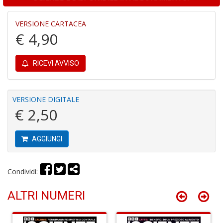
P
M
VERSIONE CARTACEA
P
€ 4,90
n
+
D
RICEVI AVVISO
VERSIONE DIGITALE
L
€ 2,50
G
C
d
AGGIUNGI
S
C
la
Condividi:
S
S
ALTRI NUMERI
n
+
D