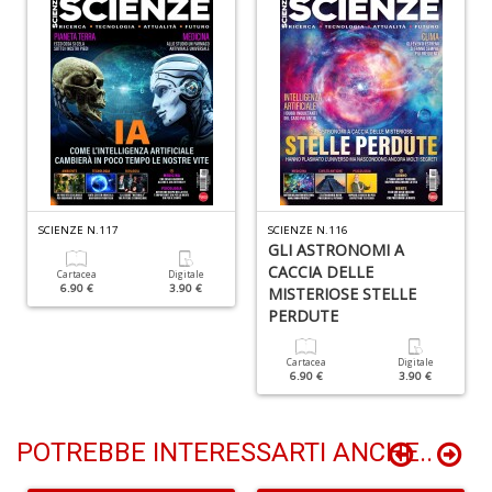
C
c
R
C
C
n
+
SCIENZE N.117
SCIENZE N.116
D
GLI ASTRONOMI A
CACCIA DELLE
Cartacea
Digitale
6.90 €
3.90 €
MISTERIOSE STELLE
PERDUTE
Cartacea
Digitale
6.90 €
3.90 €
I
S
POTREBBE INTERESSARTI ANCHE..
O
D