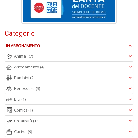
D
Categorie
IN ABBONAMENTO
A
Animali
(7)
L
O
Arredamento
(4)
C
n
Bambini
(2)
Benessere
(3)
Bici
(1)
Comics
(1)
Creatività
(13)
Cucina
(9)