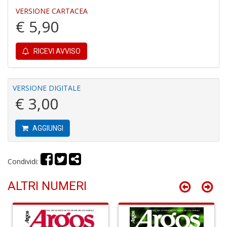
VERSIONE CARTACEA
€ 5,90
L
L
RICEVI AVVISO
M
n
+
VERSIONE DIGITALE
D
€ 3,00
AGGIUNGI
S
N
Condividi:
Il
F
S
ALTRI NUMERI
n
+
D