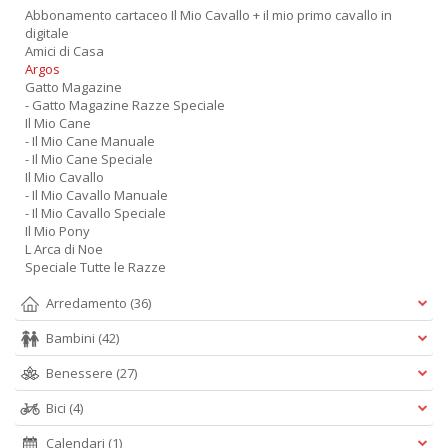
Abbonamento cartaceo Il Mio Cavallo + il mio primo cavallo in
digitale
Amici di Casa
Argos
Gatto Magazine
- Gatto Magazine Razze Speciale
Il Mio Cane
- Il Mio Cane Manuale
- Il Mio Cane Speciale
Il Mio Cavallo
- Il Mio Cavallo Manuale
- Il Mio Cavallo Speciale
Il Mio Pony
L Arca di Noe
Speciale Tutte le Razze
Arredamento
(36)
Bambini
(42)
Benessere
(27)
Bici
(4)
Calendari
(1)