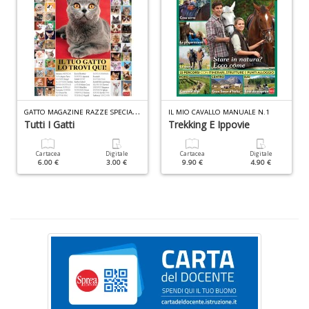
+
D
Il
G
ATTO MAGAZINE RAZZE SPECIALE N.14
IL MIO CAVALLO MANUALE N.1
c
Tutti I Gatti
Trekking E Ippovie
e
le
Cartacea
Digitale
Cartacea
Digitale
st
6.00 €
3.00 €
9.90 €
4.90 €
N
P
n
+
D
Il