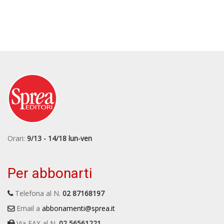
Orari:
9/13 - 14/18 lun-ven
Per abbonarti
Telefona al N.
02 87168197
Email a
abbonamenti@sprea.it
Via FAX al N.
02 56561221