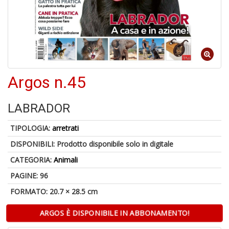
U
a
di
Argos n.45
a
LABRADOR
TIPOLOGIA:
arretrati
DISPONIBILI:
Prodotto disponibile solo in digitale
A
CATEGORIA:
Animali
di
Il
PAGINE: 96
m
C
FORMATO: 20.7 × 28.5 cm
ARGOS È DISPONIBILE IN ABBONAMENTO!