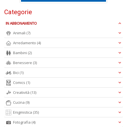
Li
d
Categorie
C
n
+
IN ABBONAMENTO
D
Animali
(7)
Arredamento
(4)
Bambini
(2)
Benessere
(3)
Bici
(1)
A
L
Comics
(1)
O
C
Creatività
(13)
n
Cucina
(9)
Enigmistica
(35)
Fotografia
(4)