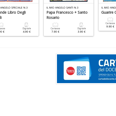
 ANGELO SPECIALE N.3
IL MIO ANGELO SANTI N.3
IL MIO ANG
ande Libro Degli
Papa Francesco + Santo
Guarire C
i
Rosario
Cartacea
9.90 €
tacea
Digitale
Cartacea
Digitale
90 €
4.90 €
7.90 €
3.90 €