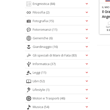
Enigmistica
(84)
L MIO ANGELO SANTI N.2
IL MIO ANGELO SPECIALE N.4
IL MIO
aria Di Nazareth +
60 Testimonianze
Il Gr
Filosofia
(2)
anto Rosario
Angel
Fotografia
(15)
Cartacea
Digitale
9.90 €
4.90 €
Cartacea
Digitale
Car
Fotoromanzi
(11)
7.90 €
4.90 €
9.
Generiche
(6)
Giardinaggio
(16)
Gli speciali di Mani di Fata
(83)
Informatica
(37)
Leggi
(11)
Libri
(52)
Lifestyle
(1)
Motori e Trasporti
(46)
Musica
(54)