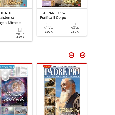
ELO N.58
IL MIO ANGELO N.57
IL MIO ANGELO 
ssistenza
Purifica Il Corpo
Riconoscere
ngelo Michele
Degli Angeli
Cartacea
Digitale
5.90 €
2.50 €
Digitale
Cartacea
2.50 €
5.90 €