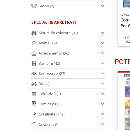
Storia
(2)
L MIO ANGELO N.47
IL MIO ANGELO N.46
IL MIO
li Angeli Sono Sempre
Realizza La Vita Che
Come
SPECIALI & ARRETRATI
on Te
Desideri
Per G
Album da colorare
(31)
Cartacea
Digitale
Cartacea
Digitale
Car
5.90 €
2.50 €
5.90 €
2.50 €
6.
Animali
(14)
Arredamento
(36)
POTR
Bambini
(42)
Benessere
(27)
Bici
(4)
Calendari
(1)
Comics
(50)
Creatività
(112)
Cucina
(58)