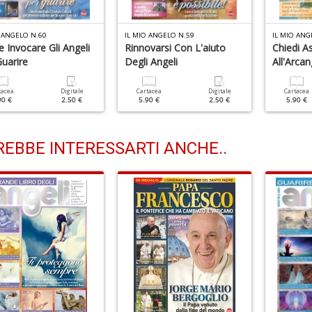
 ANGELO N.60
IL MIO ANGELO N.59
IL MIO ANG
 Invocare Gli Angeli
Rinnovarsi Con L'aiuto
Chiedi A
uarire
Degli Angeli
All'Arca
tacea
Digitale
Cartacea
Digitale
Cartacea
90 €
2.50 €
5.90 €
2.50 €
5.90 €
EBBE INTERESSARTI ANCHE..