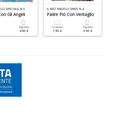
ELO SPECIALE N.5
IL MIO ANGELO SANTI N.4
IL MIO ANGELO S
on Gli Angeli
Padre Pio Con Ventaglio
Santini
Digitale
Cartacea
Digitale
Cartacea
4.90 €
7.90 €
3.90 €
6.90 €