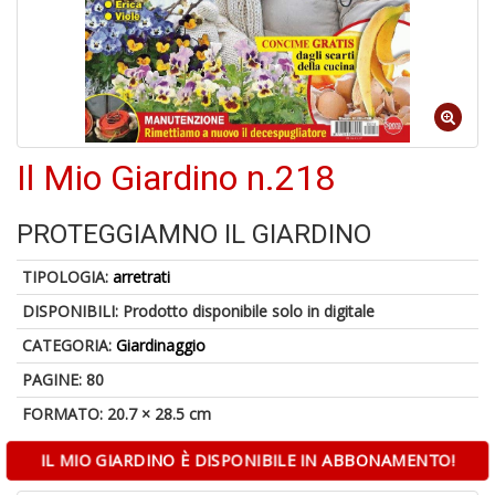
A
Il Mio Giardino n.218
di
a
a
PROTEGGIAMNO IL GIARDINO
B
d
TIPOLOGIA:
arretrati
DISPONIBILI:
Prodotto disponibile solo in digitale
CATEGORIA:
Giardinaggio
PAGINE: 80
FORMATO: 20.7 × 28.5 cm
6
f
IL MIO GIARDINO È DISPONIBILE IN ABBONAMENTO!
+
di