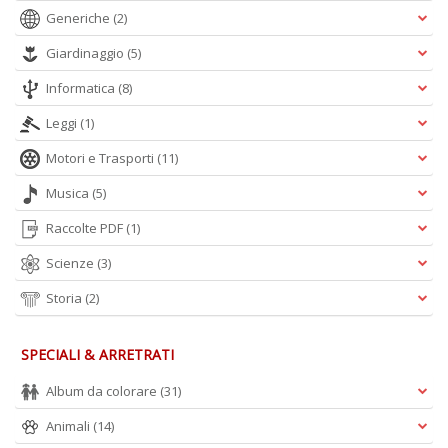
Generiche
(2)
A
L
Giardinaggio
(5)
O
C
Informatica
(8)
n
Leggi
(1)
Motori e Trasporti
(11)
Musica
(5)
Raccolte PDF
(1)
Scienze
(3)
Storia
(2)
SPECIALI & ARRETRATI
Album da colorare
(31)
Animali
(14)