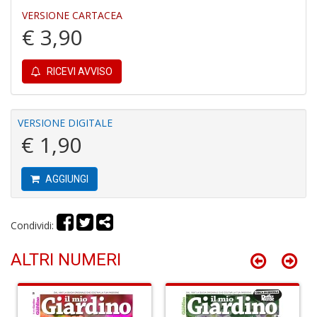
in
VERSIONE CARTACEA
r
€ 3,90
RICEVI AVVISO
VERSIONE DIGITALE
€ 1,90
N
I
L
AGGIUNGI
C
S
M
n
Condividi:
+
D
ALTRI NUMERI