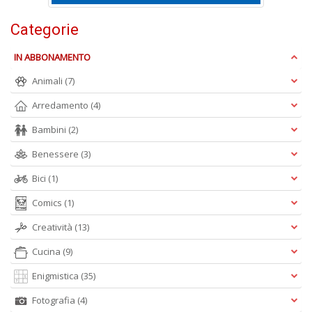
Categorie
L
Il
IN ABBONAMENTO
n
+
Animali
(7)
D
Arredamento
(4)
Bambini
(2)
Benessere
(3)
D
Q
Bici
(1)
n
+
Comics
(1)
D
Creatività
(13)
Cucina
(9)
Enigmistica
(35)
Fotografia
(4)