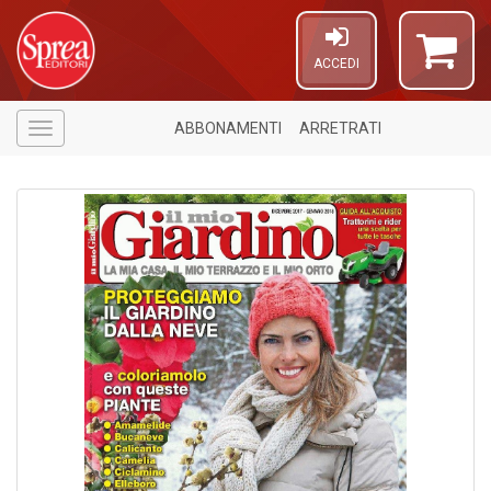
ACCEDI
ABBONAMENTI
ARRETRATI
Menù
A
di
a
a
R