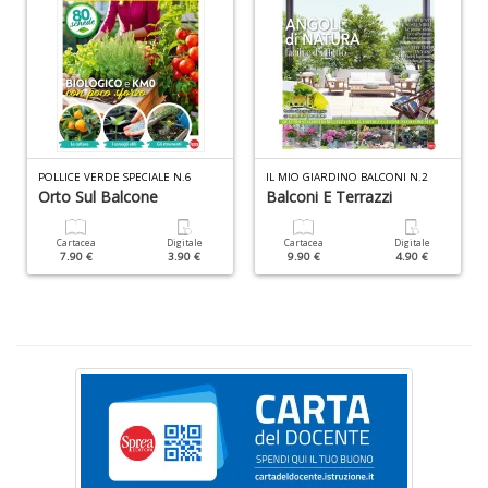
n
+
D
C
POLLICE VERDE SPECIALE N.6
IL MIO GIARDINO BALCONI N.2
&
Orto Sul Balcone
Balconi E Terrazzi
Cr
n
Cartacea
Digitale
Cartacea
Digitale
+
7.90 €
3.90 €
9.90 €
4.90 €
D
P
E
I
M
di