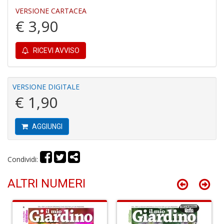
I
VERSIONE CARTACEA
L
€ 3,90
C
S
n
RICEVI AVVISO
+
D
VERSIONE DIGITALE
€ 1,90
Fi
F
AGGIUNGI
A
C
R
Condividi:
n
+
ALTRI NUMERI
D