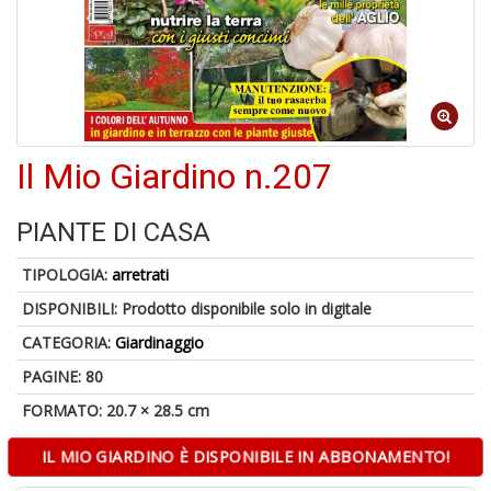
1
f
Il Mio Giardino n.207
1
n
PIANTE DI CASA
in
di
TIPOLOGIA:
arretrati
DISPONIBILI:
Prodotto disponibile solo in digitale
CATEGORIA:
Giardinaggio
PAGINE: 80
FORMATO: 20.7 × 28.5 cm
A
IL MIO GIARDINO È DISPONIBILE IN ABBONAMENTO!
e
L