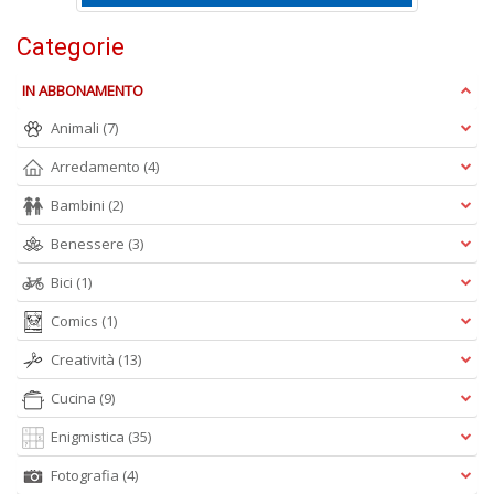
O
d
Categorie
V
n
IN ABBONAMENTO
+
D
Animali
(7)
Arredamento
(4)
Bambini
(2)
Benessere
(3)
Bici
(1)
A
Comics
(1)
L
O
Creatività
(13)
C
n
Cucina
(9)
Enigmistica
(35)
Fotografia
(4)