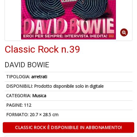
Il
M
Classic Rock n.39
c
t
di
DAVID BOWIE
P
TIPOLOGIA:
arretrati
DISPONIBILI:
Prodotto disponibile solo in digitale
CATEGORIA:
Musica
1
PAGINE: 112
n
FORMATO: 20.7 × 28.5 cm
in
di
CLASSIC ROCK È DISPONIBILE IN ABBONAMENTO!