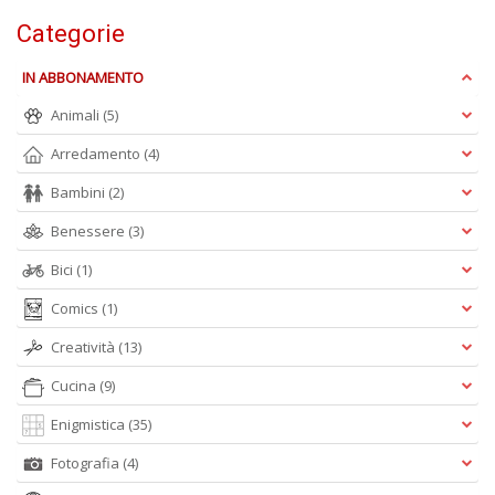
Categorie
B
e
b
IN ABBONAMENTO
in
Animali
(5)
eq
D
Arredamento
(4)
M
n
Bambini
(2)
+
D
Benessere
(3)
Bici
(1)
Comics
(1)
Creatività
(13)
Cucina
(9)
A
Enigmistica
(35)
L
O
Fotografia
(4)
C
n