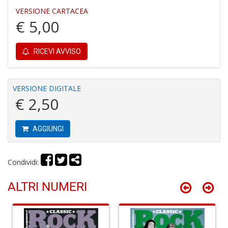
VERSIONE CARTACEA
€ 5,00
RICEVI AVVISO
S
H
n
+
VERSIONE DIGITALE
D
€ 2,50
AGGIUNGI
G
P
Condividi:
S
n
ALTRI NUMERI
+
D