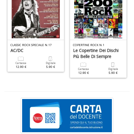
L
M
C
V
n
+
D
CLASSIC ROCK SPECIALE N.17
COPERTINE ROCK N.1
AC/DC
Le Copertine Dei Dischi
Più Belle Di Sempre
Cartacea
Digitale
12.90 €
5.90 €
Cartacea
Digitale
T
12.90 €
5.90 €
il
r
W
M
n
+
D