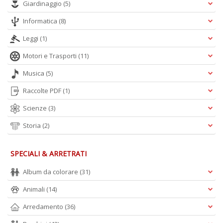
Giardinaggio
(5)
A
L
Informatica
(8)
O
C
Leggi
(1)
n
Motori e Trasporti
(11)
Musica
(5)
Raccolte PDF
(1)
Scienze
(3)
Storia
(2)
SPECIALI & ARRETRATI
Album da colorare
(31)
Animali
(14)
Arredamento
(36)