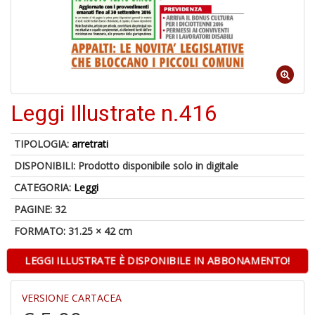
di
6
Leggi Illustrate n.416
n
in
di
TIPOLOGIA:
arretrati
DISPONIBILI:
Prodotto disponibile solo in digitale
CATEGORIA:
Leggi
PAGINE: 32
FORMATO: 31.25 × 42 cm
6
LEGGI ILLUSTRATE È DISPONIBILE IN ABBONAMENTO!
f
+
di
VERSIONE CARTACEA
in