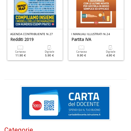
F
e
V
al
AGENDA CONTRIBUENTE N.27
I MANUALI ILLUSTRATI N.24
Redditi 2019
Partita IVA
s
Il
M
Cartacea
Digitale
Cartacea
Digitale
11.90 €
5.90 €
9.90 €
4.90 €
C
I
n
+
D
P
il
t
f
Categorie