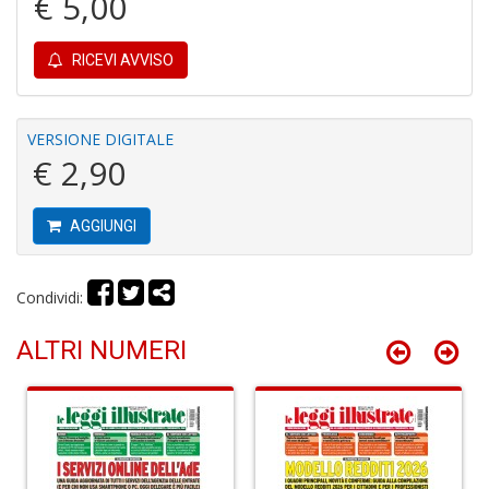
€ 5,00
r
RICEVI AVVISO
VERSIONE DIGITALE
€ 2,90
R
di
AGGIUNGI
c
V
C
C
Condividi:
n
+
ALTRI NUMERI
D
C