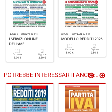
B
H
T
n
+
D
LEGGI ILLUSTRATE N.524
LEGGI ILLUSTRATE N.523
I SERVIZI ONLINE
MODELLO REDDITI 2026
DELL’AdE
Cartacea
Digitale
P
5.00 €
2.50 €
Cartacea
Digitale
B
5.00 €
2.50 €
T
G
M
POTREBBE INTERESSARTI ANCHE..
n
+
D