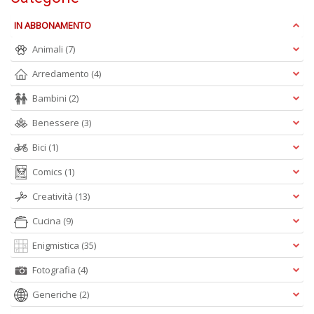
V
lo
IN ABBONAMENTO
Y
n
Animali
(7)
+
Arredamento
(4)
D
Bambini
(2)
Benessere
(3)
Bici
(1)
S
S
Comics
(1)
n
+
Creatività
(13)
D
Cucina
(9)
Enigmistica
(35)
Fotografia
(4)
Generiche
(2)