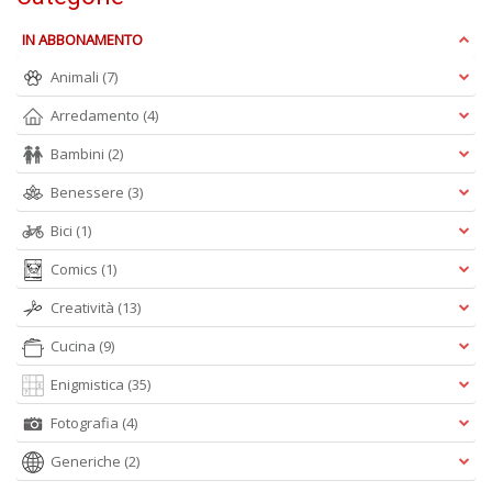
D
IN ABBONAMENTO
Animali
(7)
Arredamento
(4)
Bambini
(2)
A
Benessere
(3)
L
O
Bici
(1)
C
Comics
(1)
n
Creatività
(13)
Cucina
(9)
Enigmistica
(35)
Fotografia
(4)
Generiche
(2)