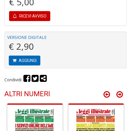
€ 5,00
RICEVI AVVISO
C
P
P
VERSIONE DIGITALE
C
€ 2,90
n
+
D
AGGIUNGI
Condividi:
B
ALTRI NUMERI
n
+
D