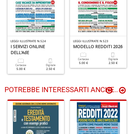
S
d
m
H
D
n
LEGGI ILLUSTRATE N.524
LEGGI ILLUSTRATE N.523
+
I SERVIZI ONLINE
MODELLO REDDITI 2026
D
DELL’AdE
Cartacea
Digitale
5.00 €
2.50 €
Cartacea
Digitale
5.00 €
2.50 €
POTREBBE INTERESSARTI ANCHE..
N
c
S
n
+
D