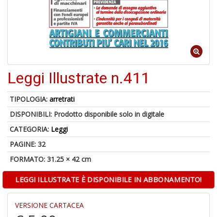
6
n
c
c
Leggi Illustrate n.411
di
in
o
TIPOLOGIA:
arretrati
DISPONIBILI:
Prodotto disponibile solo in digitale
CATEGORIA:
Leggi
PAGINE: 32
A
FORMATO: 31.25 × 42 cm
a
G
LEGGI ILLUSTRATE È DISPONIBILE IN ABBONAMENTO!
S
VERSIONE CARTACEA