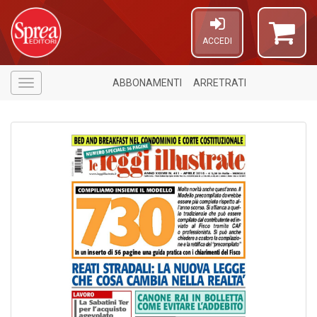
ACCEDI
ABBONAMENTI
ARRETRATI
Menù
1
n
in
di