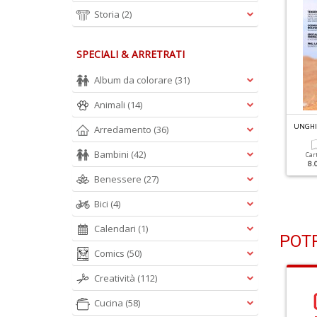
Storia
(2)
SPECIALI & ARRETRATI
Album da colorare
(31)
Animali
(14)
NGHIE N.15
UNGHIE N.14
UNGHI
Arredamento
(36)
utumn Vibes: Tendenze
Back To Style
i Stagione
Bambini
(42)
Car
8.
Cartacea
Digitale
Benessere
(27)
8.00 €
4.00 €
Cartacea
Digitale
8.00 €
4.00 €
Bici
(4)
Calendari
(1)
POTR
Comics
(50)
Creatività
(112)
Cucina
(58)