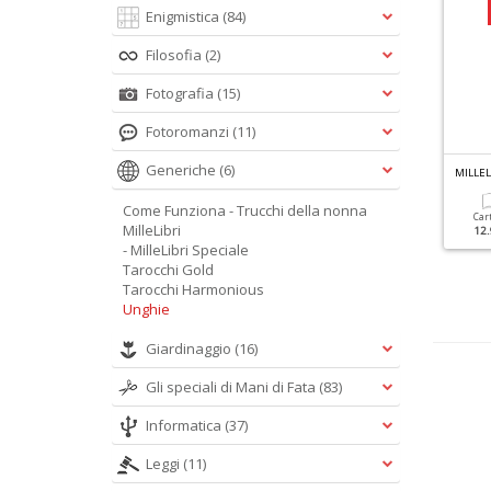
Enigmistica
(84)
Filosofia
(2)
Fotografia
(15)
Fotoromanzi
(11)
Generiche
(6)
OME FUNZIONA N.5
TAROCCHI GOLD N.1
MILLEL
peciale Birra
Come Funziona - Trucchi della nonna
Cartacea
Car
MilleLibri
12.90 €
12.
Cartacea
Digitale
- MilleLibri Speciale
9.90 €
4.90 €
Tarocchi Gold
Tarocchi Harmonious
Unghie
Giardinaggio
(16)
Gli speciali di Mani di Fata
(83)
Informatica
(37)
Leggi
(11)