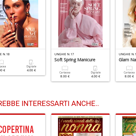
E N.18
UNGHIE N.17
UNGHIE N.
Soft Spring Manicure
Glam Nai
tacea
Digitale
00 €
4.00 €
Cartacea
Digitale
Cartacea
8.00 €
4.00 €
8.00 €
EBBE INTERESSARTI ANCHE..