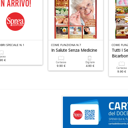
IBRI SPECIALE N.1
COME FUNZIONA N.7
COME FUNZ
In Salute Senza Medicine
Tutti I S
Bicarbo
tacea
90 €
Cartacea
Digitale
9.90 €
4.90 €
Cartacea
9.90 €