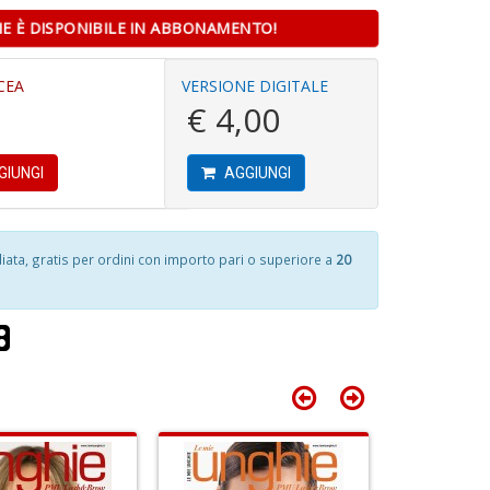
Il
E È DISPONIBILE IN ABBONAMENTO!
P
F
al
D
P
CEA
VERSIONE DIGITALE
A
B
€ 4,00
V
M
M
n
n
+
GIUNGI
AGGIUNGI
+
D
1
D
f
+
2
ta, gratis per ordini con importo pari o superiore a
20
s
S
c
P
S
V
n
S
+
n
D
+
D