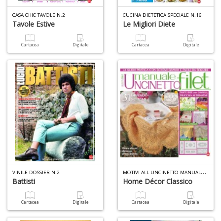
CASA CHIC TAVOLE N.2
CUCINA DIETETICA SPECIALE N.16
Tavole Estive
Le Migliori Diete
Cartacea
Digitale
Cartacea
Digitale
1
n
c
c
di
in
o
M
OTIVI ALL UNCINETTO MANUALE N.10
VINILE DOSSIER N.2
Battisti
Home Décor Classico
1
Cartacea
Digitale
Cartacea
Digitale
n
in