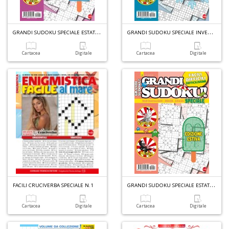
G
RANDI SUDOKU SPECIALE ESTATE N.1
G
RANDI SUDOKU SPECIALE INVERNO N.1
Cartacea
Digitale
Cartacea
Digitale
G
RANDI SUDOKU SPECIALE ESTATE N.2
FACILI CRUCIVERBA SPECIALE N.1
Cartacea
Digitale
Cartacea
Digitale