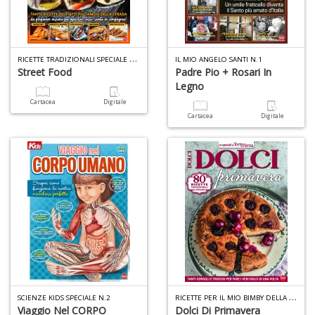
R
ICETTE TRADIZIONALI SPECIALE PIZZA N.2
IL MIO ANGELO SANTI N.1
Street Food
Padre Pio + Rosari In
Legno
Cartacea
Digitale
Cartacea
Digitale
R
ICETTE PER IL MIO BIMBY DELLA NONNA N.1
SCIENZE KIDS SPECIALE N.2
Viaggio Nel CORPO
Dolci Di Primavera