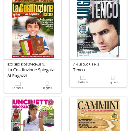
di
P
e
fi
p
ECO GEO KIDS SPECIALE N.1
VINILE GLORIE N.2
La Costituzione Spiegata
Tenco
la
Ai Ragazzi
m
c
Cartacea
Digitale
C
Cartacea
Digitale
C
P
n
+
D