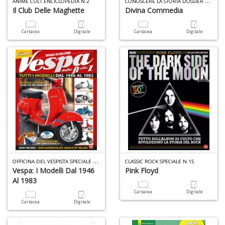
C
ONOSCERE LA STORIA DOSSIER N.9
+
ANIME CULT ENCICLOPEDIA N.2
Il Club Delle Maghette
Divina Commedia
D
Cartacea
Digitale
Cartacea
Digitale
S
S
n
+
D
O
FFICINA DEL VESPISTA SPECIALE N.6
CLASSIC ROCK SPECIALE N.15
Vespa: I Modelli Dal 1946
Pink Floyd
Al 1983
A
Cartacea
Digitale
P
Cartacea
Digitale
V
n
+