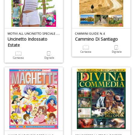
U
fa
d
M
OTIVI ALL UNCINETTO SPECIALE N.9
a
CAMMINI GUIDE N.4
Uncinetto Indossato
Cammino Di Santiago
C
Estate
S
n
Cartacea
Digitale
+
Cartacea
Digitale
D
Fr
D
D
in
D
S
n