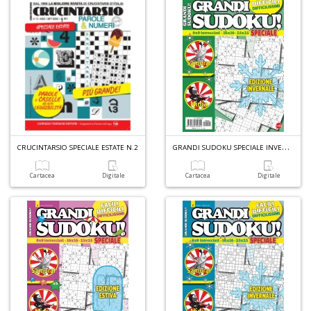
D
Q
P
n
+
D
G
RANDI SUDOKU SPECIALE INVERNO N.2
CRUCINTARSIO SPECIALE ESTATE N.2
Cartacea
Digitale
Cartacea
Digitale
A
L
O
C
n