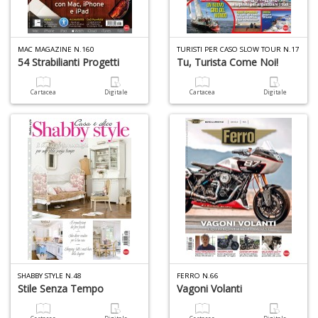
B
+
S
MAC MAGAZINE N.160
TURISTI PER CASO SLOW TOUR N.17
C
54 Strabilianti Progetti
Tu, Turista Come Noi!
Cartacea
Digitale
Cartacea
Digitale
1
f
A
SHABBY STYLE N.48
FERRO N.66
di
Stile Senza Tempo
Vagoni Volanti
a
a