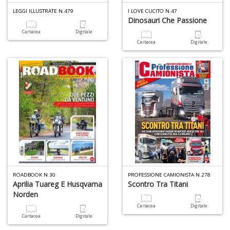
LEGGI ILLUSTRATE N.479
I LOVE CUCITO N.47
Dinosauri Che Passione
Cartacea
Digitale
Cartacea
Digitale
B
S
C
R
n
+
D
L
Mi
ROADBOOK N.30
PROFESSIONE CAMIONISTA N.278
A
Aprilia Tuareg E Husqvarna
Scontro Tra Titani
M
Norden
M
Cartacea
Digitale
n
Cartacea
Digitale
+
D