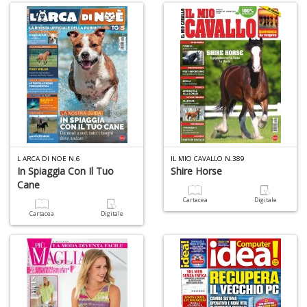
Il
g
s
e
s
U
U
L ARCA DI NOE N.6
IL MIO CAVALLO N.389
F
In Spiaggia Con Il Tuo
Shire Horse
n
Cane
+
Cartacea
Digitale
D
Cartacea
Digitale