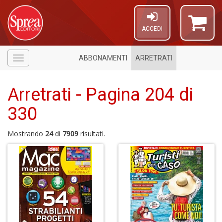
ACCEDI
ABBONAMENTI
ARRETRATI
Menù
Arretrati - Pagina 204 di
330
Mostrando
24
di
7909
risultati.
1
f
d
L
M