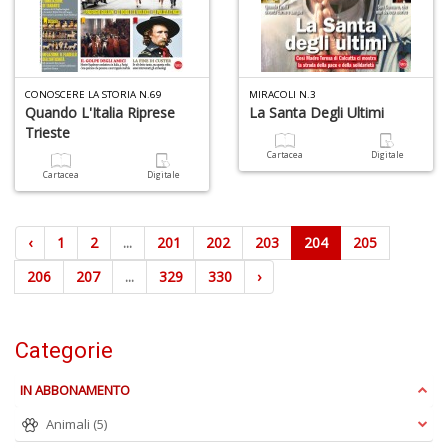
CONOSCERE LA STORIA N.69
MIRACOLI N.3
Quando L'Italia Riprese
La Santa Degli Ultimi
Trieste
Cartacea
Digitale
Cartacea
Digitale
‹
1
2
...
201
202
203
204
205
206
207
...
329
330
›
Categorie
IN ABBONAMENTO
Animali
(5)