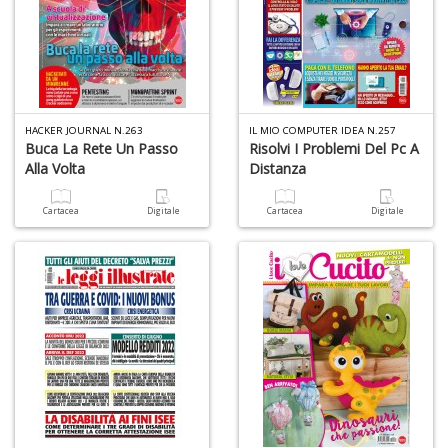
C
G
R
n
+
D
HACKER JOURNAL N.263
IL MIO COMPUTER IDEA N.257
Buca La Rete Un Passo
Risolvi I Problemi Del Pc A
Alla Volta
Distanza
Cartacea
Digitale
Cartacea
Digitale
S
I
L
C
S
n
+
D