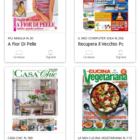
A
L
O
C
n
PIU MAGLIA N.30
IL MIO COMPUTER IDEA N.256
A Fior Di Pelle
Recupera Il Vecchio Pc
Cartacea
Digitale
Cartacea
Digitale
CASA CHIC N.189
LA MIA CUCINA VEGETARIANA N.113