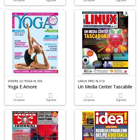
Cartacea
Digitale
Cartacea
Digitale
O
d
V
Mi
e
m
g
VIVERE LO YOGA N.105
LINUX PRO N.213
Yoga E Amore
Un Media Center Tascabile
A
C
S
Cartacea
Digitale
Cartacea
Digitale
n
+
D