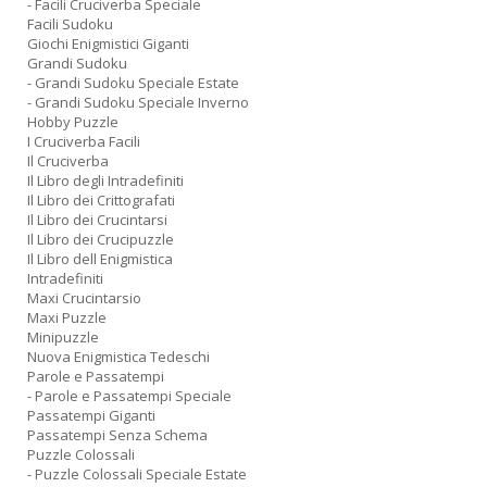
- Facili Cruciverba Speciale
Facili Sudoku
Giochi Enigmistici Giganti
Grandi Sudoku
- Grandi Sudoku Speciale Estate
- Grandi Sudoku Speciale Inverno
Hobby Puzzle
I Cruciverba Facili
Il Cruciverba
Il Libro degli Intradefiniti
Il Libro dei Crittografati
Il Libro dei Crucintarsi
Il Libro dei Crucipuzzle
Il Libro dell Enigmistica
Intradefiniti
Maxi Crucintarsio
Maxi Puzzle
Minipuzzle
Nuova Enigmistica Tedeschi
Parole e Passatempi
- Parole e Passatempi Speciale
Passatempi Giganti
Passatempi Senza Schema
Puzzle Colossali
- Puzzle Colossali Speciale Estate