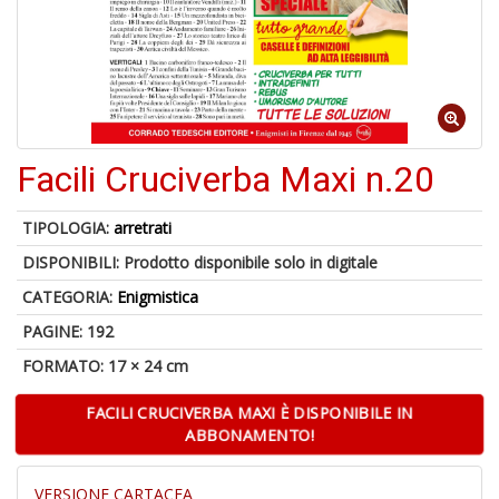
4
n
Facili Cruciverba Maxi n.20
in
di
TIPOLOGIA:
arretrati
DISPONIBILI:
Prodotto disponibile solo in digitale
CATEGORIA:
Enigmistica
PAGINE: 192
U
A
FORMATO: 17 × 24 cm
c
B
FACILI CRUCIVERBA MAXI È DISPONIBILE IN
ABBONAMENTO!
VERSIONE CARTACEA