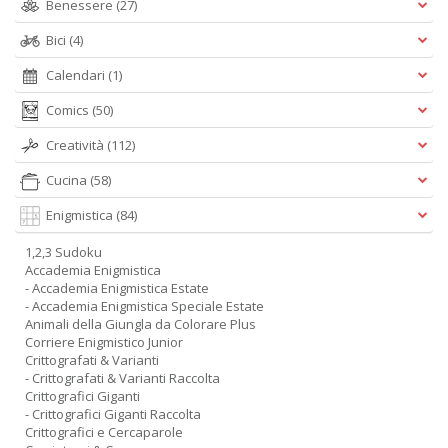
Benessere
(27)
Bici
(4)
Calendari
(1)
Comics
(50)
Creatività
(112)
Cucina
(58)
Enigmistica
(84)
1,2,3 Sudoku
Accademia Enigmistica
- Accademia Enigmistica Estate
- Accademia Enigmistica Speciale Estate
Animali della Giungla da Colorare Plus
Corriere Enigmistico Junior
Crittografati & Varianti
- Crittografati & Varianti Raccolta
Crittografici Giganti
- Crittografici Giganti Raccolta
Crittografici e Cercaparole