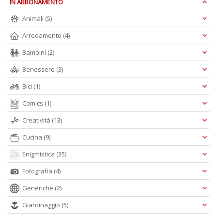
IN ABBONAMENTO
+
D
Animali
(5)
Arredamento
(4)
Bambini
(2)
Benessere
(3)
Bici
(1)
A
Comics
(1)
L
O
Creatività
(13)
C
n
Cucina
(9)
Enigmistica
(35)
Fotografia
(4)
Generiche
(2)
Giardinaggio
(5)