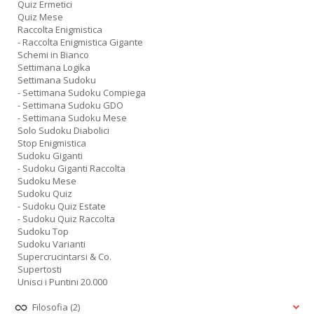
Quiz Ermetici
Quiz Mese
Raccolta Enigmistica
- Raccolta Enigmistica Gigante
Schemi in Bianco
Settimana Logika
Settimana Sudoku
- Settimana Sudoku Compiega
- Settimana Sudoku GDO
- Settimana Sudoku Mese
Solo Sudoku Diabolici
Stop Enigmistica
Sudoku Giganti
- Sudoku Giganti Raccolta
Sudoku Mese
Sudoku Quiz
- Sudoku Quiz Estate
- Sudoku Quiz Raccolta
Sudoku Top
Sudoku Varianti
Supercrucintarsi & Co.
Supertosti
Unisci i Puntini 20.000
Filosofia
(2)