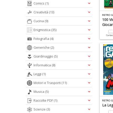
Comics
(1)
Creatività
(13)
RETRO G
100 V
Cucina
(9)
Giocar
Enigmistica
(35)
Carta
Fotografia
(4)
Generiche
(2)
Giardinaggio
(5)
Informatica
(8)
Leggi
(1)
Motori e Trasporti
(11)
Musica
(5)
Raccolte PDF
(1)
RETRO G
La Leg
Scienze
(3)