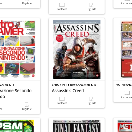
cea
Digitale
Cartace
Cartacea
Digitale
AMER N.1
ANIME CULT RETROGAMER N.9
SMI SPECI
vazione Secondo
Assassin's Creed
ndo
Cartace
Cartacea
Digitale
cea
Digitale