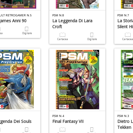
ULT RETROGAMER N.5
PSM N.8
PSM N.7
games Anni 90
La Leggenda Di Lara
La Stori
Croft
Silent Hil
cea
Digitale
Cartacea
Digitale
Cartace
PSM N.4
PSM N.3
genda Dei Souls
Final Fantasy VII
Dietro 
Tekken