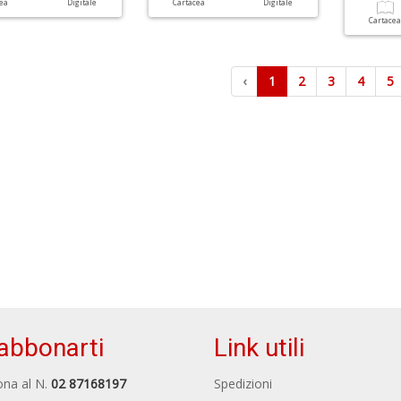
cea
Digitale
Cartacea
Digitale
Cartace
‹
1
2
3
4
5
abbonarti
Link utili
na al N.
02 87168197
Spedizioni