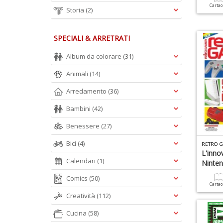
Carta
Storia
(2)
SPECIALI & ARRETRATI
Album da colorare
(31)
Animali
(14)
Arredamento
(36)
Bambini
(42)
Benessere
(27)
Bici
(4)
RETRO G
L'inno
Calendari
(1)
Ninte
Comics
(50)
Carta
Creatività
(112)
Cucina
(58)