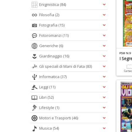
Enigmistica
(84)
Filosofia
(2)
Fotografia
(15)
Fotoromanzi
(11)
Generiche
(6)
PSM N.9
Giardinaggio
(16)
I Segr
Gli speciali di Mani di Fata
(83)
Carta
Informatica
(37)
Leggi
(11)
Libri
(52)
Lifestyle
(1)
Motori e Trasporti
(46)
Musica
(54)