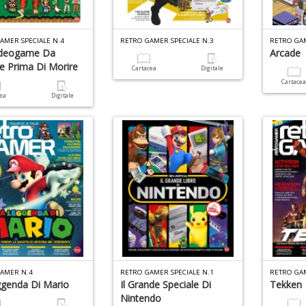
AMER SPECIALE N.4
RETRO GAMER SPECIALE N.3
RETRO GAM
ideogame Da
Arcade
e Prima Di Morire
Cartacea
Digitale
Cartace
cea
Digitale
AMER N.4
RETRO GAMER SPECIALE N.1
RETRO GA
genda Di Mario
Il Grande Speciale Di
Tekken
Nintendo