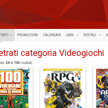
TRATI
PROMOZIONI
CALENDARI
LIBRI
DIGITALI
S
etrati categoria Videogiochi
ndo
24
di
106
risultati.