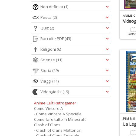
Non definita
(1)
ANIME C
Pesca
(2)
Video
Quiz
(2)
Carta
Raccolte PDF
(43)
Religioni
(6)
Scienze
(11)
Storia
(29)
Viaggi
(11)
Videogiochi
(19)
Anime Cult Retrogamer
Come Vincere A
- Come Vincere A Speciale
Come fare tutto in Minecraft
PSM N.5
La Leg
Clash of Clans
- Clash of Clans Mattoncini
- Clash of Clans Speciale