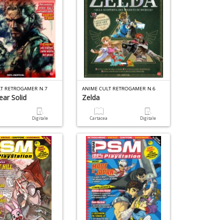
LT RETROGAMER N.7
ANIME CULT RETROGAMER N.6
ear Solid
Zelda
a
Digitale
Cartacea
Digitale