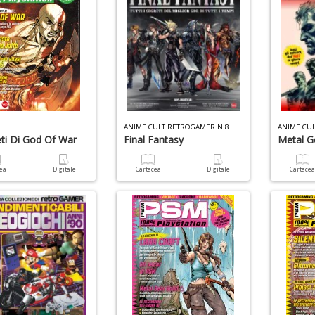
ANIME CULT RETROGAMER N.8
ANIME CU
eti Di God Of War
Final Fantasy
Metal G
cea
Digitale
Cartacea
Digitale
Cartace