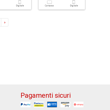
a
Digitale
Cartacea
Digitale
›
Pagamenti sicuri