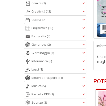
Comics
(1)
Creatività
(13)
Cucina
(9)
Enigmistica
(35)
Fotografia
(4)
Generiche
(2)
Inform
Giardinaggio
(5)
Una ri
Informatica
(8)
magli
Leggi
(1)
Motori e Trasporti
(11)
POTR
Musica
(5)
Raccolte PDF
(1)
Scienze
(3)