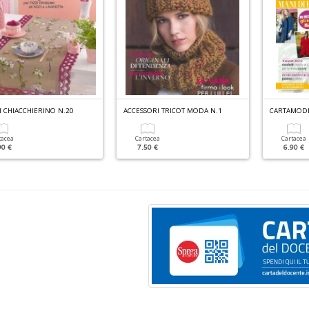
I CHIACCHIERINO N.20
ACCESSORI TRICOT MODA N.1
CARTAMODE
tacea
Cartacea
Cartacea
90 €
7.50 €
6.90 €