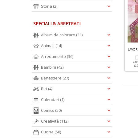
Storia
(2)
SPECIALI & ARRETRATI
Album da colorare
(31)
Animali
(14)
ICAMARE LA TAVOLA N.1
ASCIUGAMANI PUNTO CROCE N.4
LAVOR
Arredamento
(36)
Cartacea
Cartacea
Car
4.20 €
6.40 €
6.
Bambini
(42)
Benessere
(27)
Bici
(4)
Calendari
(1)
Comics
(50)
Creatività
(112)
Cucina
(58)