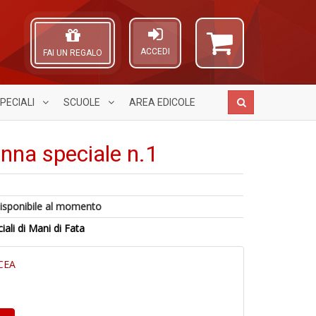
ACCEDI
FAI UN REGALO
PECIALI
SCUOLE
AREA
EDICOLE
nna speciale n.1
A
1
A
isponibile al momento
e
T
L
L
1
O
ciali di Mani di Fata
A
I
O
C
di
L
d
n
a
C
V
CEA
a
S
n
S
n
+
+
D
D