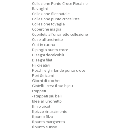
Collezione Punto Croce Fiocchi e
Bavaglini
Collezione filet natale
Collezione punto croce liste
Collezione tovaglie
Copertine maglia
Copriletti all'uncinetto collezione
Cose all'uncinetto
Cuci in cucina
Dipingi a punto croce
Disegni decalcabili
Disegni filet
Fili creativi
Fiocchi e ghirlande punto croce
Fiori & ricami
Giochi di crochet
Gioielli - crea il tuo bijou
I tappeti
- I tappeti più belli
Idee all'uncinetto
Il mio tricot
Il pizzo rinascimento
Il punto filza
Il punto margherita
Il punto suisse