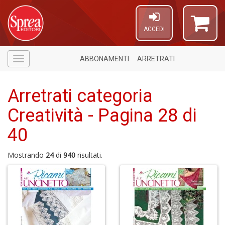
ACCEDI
ABBONAMENTI
ARRETRATI
Menù
Arretrati categoria
Creatività - Pagina 28 di
1
40
f
Mostrando
24
di
940
risultati.
A
di