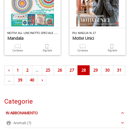
M
OTIVI ALL UNCINETTO SPECIALE N.1
PIU MAGLIA N.27
Mandala
Motivi Unici
Cartacea
Digitale
Cartacea
Digitale
‹
1
2
...
25
26
27
28
29
30
31
...
39
40
›
Categorie
IN ABBONAMENTO
Animali
(7)