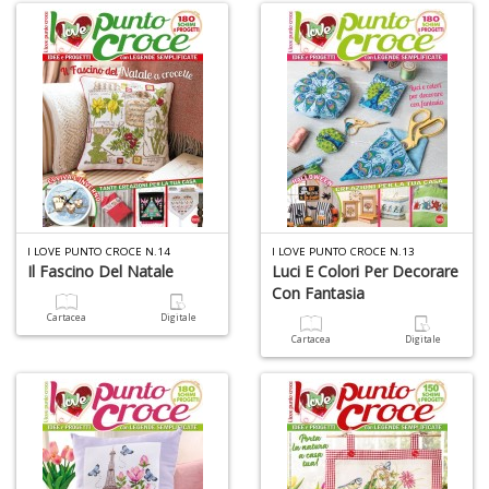
C
E
C
C
n
+
D
I LOVE PUNTO CROCE N.14
I LOVE PUNTO CROCE N.13
Il Fascino Del Natale
Luci E Colori Per Decorare
Con Fantasia
Cartacea
Digitale
Cartacea
Digitale
A
L
O
C
n