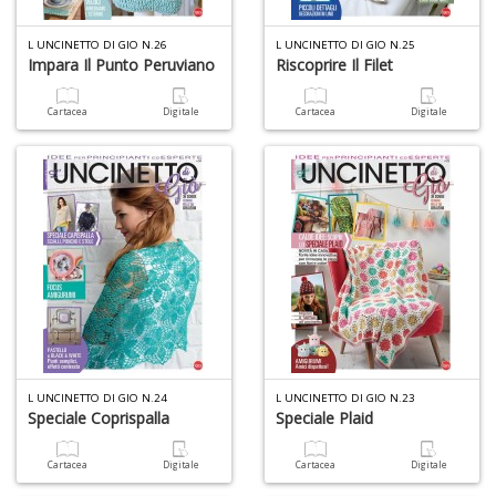
di
A
L UNCINETTO DI GIO N.26
L UNCINETTO DI GIO N.25
di
Impara Il Punto Peruviano
Riscoprire Il Filet
C
n
Cartacea
Digitale
Cartacea
Digitale
+
D
W
1
p
Il
M
C
I
L UNCINETTO DI GIO N.24
L UNCINETTO DI GIO N.23
n
Speciale Coprispalla
Speciale Plaid
+
D
Cartacea
Digitale
Cartacea
Digitale