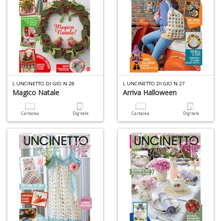
+
D
C
G
L UNCINETTO DI GIO N.28
L UNCINETTO DI GIO N.27
R
Magico Natale
Arriva Halloween
n
+
Cartacea
Digitale
Cartacea
Digitale
D
M
f
i