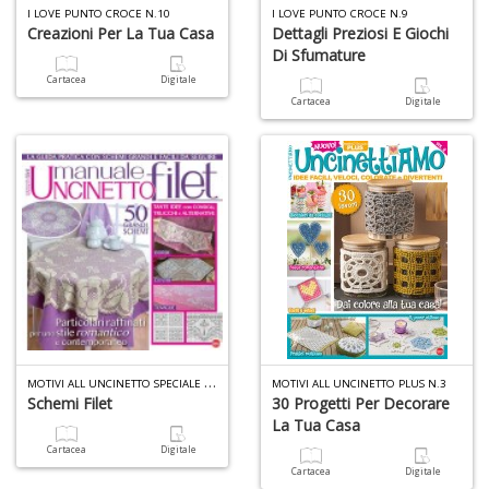
I LOVE PUNTO CROCE N.10
I LOVE PUNTO CROCE N.9
Creazioni Per La Tua Casa
Dettagli Preziosi E Giochi
Di Sfumature
Cartacea
Digitale
Cartacea
Digitale
M
OTIVI ALL UNCINETTO SPECIALE N.2
MOTIVI ALL UNCINETTO PLUS N.3
Schemi Filet
30 Progetti Per Decorare
La Tua Casa
Cartacea
Digitale
Cartacea
Digitale