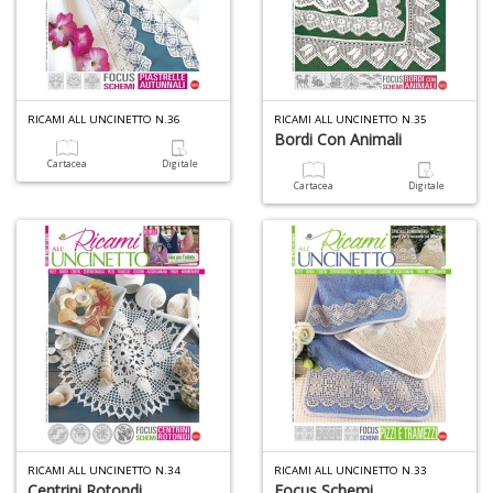
a
a
G
S
RICAMI ALL UNCINETTO N.36
RICAMI ALL UNCINETTO N.35
Bordi Con Animali
Cartacea
Digitale
Cartacea
Digitale
U
a
c
Y
&
re
RICAMI ALL UNCINETTO N.34
RICAMI ALL UNCINETTO N.33
Centrini Rotondi
Focus Schemi