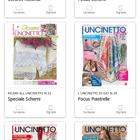
D
Cartacea
Digitale
Cartacea
Digitale
a
D
D
in
D
S
n
+
D
RICAMI ALL UNCINETTO N.32
L UNCINETTO DI GIO N.29
Il
Speciale Schemi
Focus Piastrelle
s
s
Cartacea
Digitale
Cartacea
Digitale
S
a
n
S
n