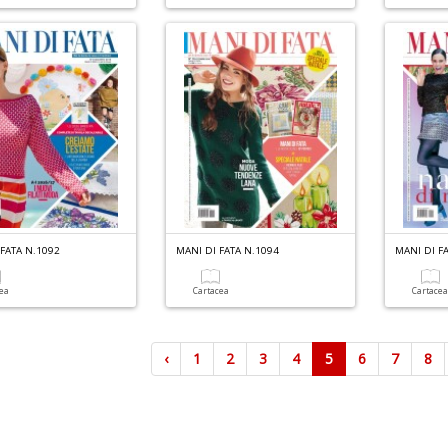
FATA N.1092
MANI DI FATA N.1094
MANI DI F
cea
Cartacea
Cartace
‹
1
2
3
4
5
6
7
8