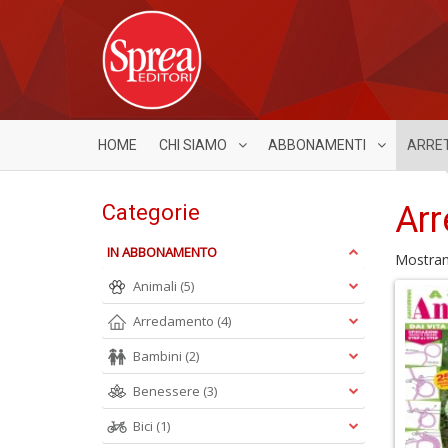
HOME
CHI SIAMO
ABBONAMENTI
ARRE
Arr
Categorie
IN ABBONAMENTO
Mostra
Animali
(5)
Arredamento
(4)
Bambini
(2)
Benessere
(3)
Bici
(1)