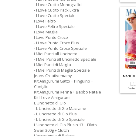
- I Love Cucito Monografici
- I Love Cucito Pack Extra
- I Love Cucito Speciale
I Love Feltro
- I Love Feltro Speciale
I Love Maglia
I Love Punto Croce
- I Love Punto Croce Plus
- I Love Punto Croce Speciale
I Miei Punti all Uncinetto
- I Miei Punti all Uncinetto Speciale
I Miei Punti di Maglia
- I Miei Punti di Maglia Speciale
Jeans Creativemamy
MANI DI 
Kit Amigurumi Gatto + Pinguino +
Coniglio
Carta
Kit Amigurumi Renna + Babbo Natale
Kit I Love Amigurumi
L Uncinetto di Gio
- L Uncinetto di Gio Macrame
- L Uncinetto di Gio Plus
- L Uncinetto di Gio Speciale
L'Uncinetto di Gio Plus n.13 + Filato
Swan 300g + Clutch
L'accademia di Rakam