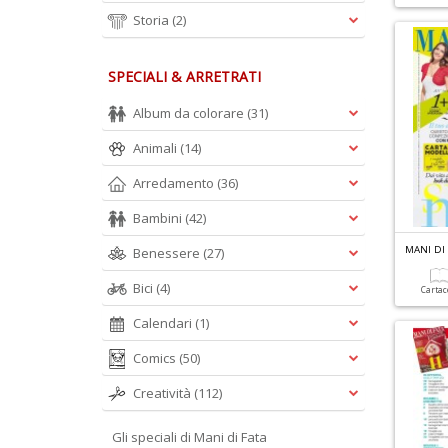
Storia
(2)
SPECIALI & ARRETRATI
Album da colorare
(31)
Animali
(14)
Arredamento
(36)
Bambini
(42)
MANI DI 
Benessere
(27)
Bici
(4)
Carta
Calendari
(1)
Comics
(50)
Creatività
(112)
Gli speciali di Mani di Fata