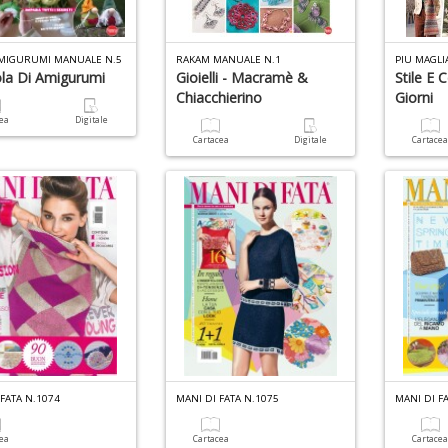
AMIGURUMI MANUALE N.5
RAKAM MANUALE N.1
la Di Amigurumi
Gioielli - Macramè &
Stile E 
Chiacchierino
Giorni
cea
Digitale
Cartacea
Digitale
Cartace
FATA N.1074
MANI DI FATA N.1075
MANI DI F
cea
Cartacea
Cartace