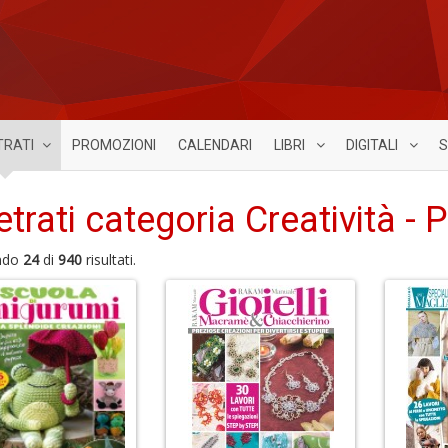
TRATI
PROMOZIONI
CALENDARI
LIBRI
DIGITALI
S
etrati categoria Creatività - 
ndo
24
di
940
risultati.