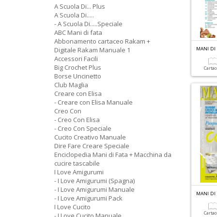
A Scuola Di... Plus
A Scuola Di.....
- A Scuola Di.....Speciale
ABC Mani di fata
Abbonamento cartaceo Rakam +
Digitale Rakam Manuale 1
MANI DI 
Accessori Facili
Big Crochet Plus
Carta
Borse Uncinetto
Club Maglia
Creare con Elisa
- Creare con Elisa Manuale
Creo Con
- Creo Con Elisa
- Creo Con Speciale
Cucito Creativo Manuale
Dire Fare Creare Speciale
Enciclopedia Mani di Fata + Macchina da
cucire tascabile
I Love Amigurumi
- I Love Amigurumi (Spagna)
- I Love Amigurumi Manuale
MANI DI 
- I Love Amigurumi Pack
I Love Cucito
Carta
- I Love Cucito Manuale