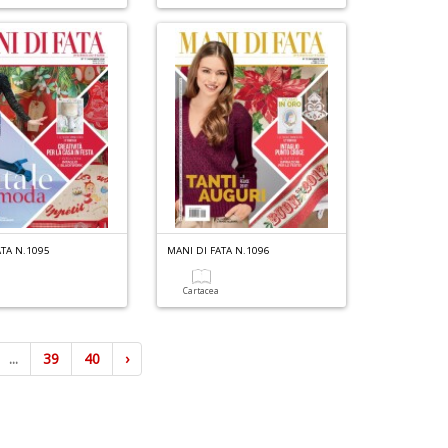
ATA N.1095
MANI DI FATA N.1096
a
Cartacea
...
39
40
›