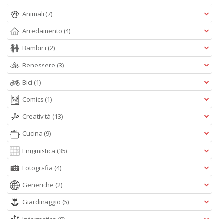
S
Animali
(7)
V
D
Arredamento
(4)
D
in
Bambini
(2)
D
n
Benessere
(3)
+
D
Bici
(1)
Comics
(1)
Creatività
(13)
Cucina
(9)
S
I
Enigmistica
(35)
Il
M
Fotografia
(4)
C
n
Generiche
(2)
+
D
Giardinaggio
(5)