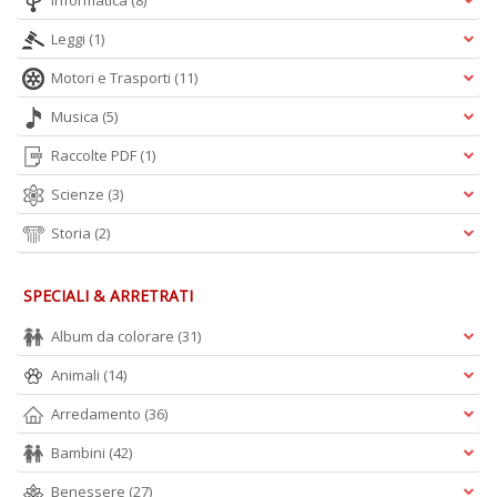
Informatica
(8)
Leggi
(1)
Motori e Trasporti
(11)
Musica
(5)
A
Raccolte PDF
(1)
L
O
Scienze
(3)
C
n
Storia
(2)
SPECIALI & ARRETRATI
Album da colorare
(31)
Animali
(14)
Arredamento
(36)
Bambini
(42)
Benessere
(27)