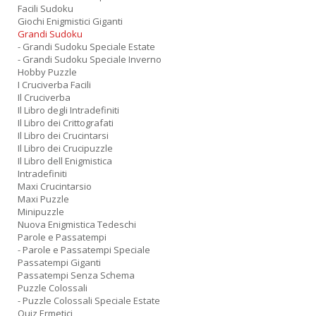
Facili Sudoku
Giochi Enigmistici Giganti
Grandi Sudoku
- Grandi Sudoku Speciale Estate
- Grandi Sudoku Speciale Inverno
Hobby Puzzle
I Cruciverba Facili
Il Cruciverba
Il Libro degli Intradefiniti
Il Libro dei Crittografati
Il Libro dei Crucintarsi
Il Libro dei Crucipuzzle
Il Libro dell Enigmistica
Intradefiniti
Maxi Crucintarsio
Maxi Puzzle
Minipuzzle
Nuova Enigmistica Tedeschi
Parole e Passatempi
- Parole e Passatempi Speciale
Passatempi Giganti
Passatempi Senza Schema
Puzzle Colossali
- Puzzle Colossali Speciale Estate
Quiz Ermetici