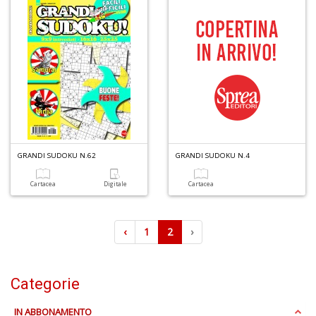
S
l'
c
i
m
V
GRANDI SUDOKU N.62
GRANDI SUDOKU N.4
lo
Y
Cartacea
Digitale
Cartacea
n
+
D
‹
1
2
›
Categorie
Fr
e
IN ABBONAMENTO