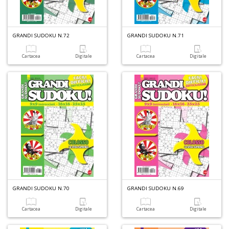
GRANDI SUDOKU N.72
GRANDI SUDOKU N.71
Cartacea
Digitale
Cartacea
Digitale
A
a
a
L
P
A
GRANDI SUDOKU N.70
GRANDI SUDOKU N.69
p
u
a
Cartacea
Digitale
Cartacea
Digitale
a
C