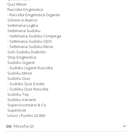
Quiz Mese
Raccolta Enigmistica
- Raccolta Enigmistica Gigante
Schemi in Bianco
Settimana Logika
Settimana Sudoku
- Settimana Sudoku Compiega
- Settimana Sudoku GDO
- Settimana Sudoku Mese
Solo Sudoku Diabolici
Stop Enigmistica
Sudoku Giganti
- Sudoku Giganti Raccolta
Sudoku Mese
Sudoku Quiz
- Sudoku Quiz Estate
- Sudoku Quiz Raccolta
Sudoku Top
Sudoku Varianti
Supercrucintarsi & Co.
Supertosti
Unisci i Puntini 20.000
Filosofia
(2)