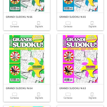
S
V
l
It
GRANDI SUDOKU N.66
GRANDI SUDOKU N.65
G
n
Cartacea
Digitale
Cartacea
Digitale
+
D
B
I
L
P
C
S
n
GRANDI SUDOKU N.64
GRANDI SUDOKU N.63
+
D
Cartacea
Digitale
Cartacea
Digitale