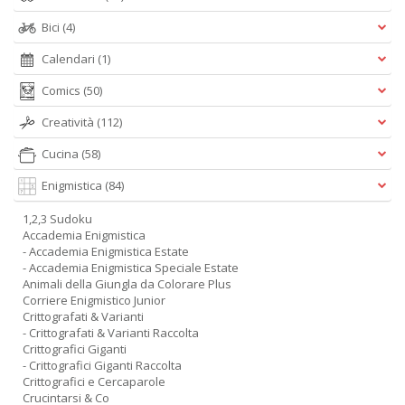
Bici
(4)
Calendari
(1)
Comics
(50)
Creatività
(112)
Cucina
(58)
Enigmistica
(84)
1,2,3 Sudoku
Accademia Enigmistica
- Accademia Enigmistica Estate
- Accademia Enigmistica Speciale Estate
Animali della Giungla da Colorare Plus
Corriere Enigmistico Junior
Crittografati & Varianti
- Crittografati & Varianti Raccolta
Crittografici Giganti
- Crittografici Giganti Raccolta
Crittografici e Cercaparole
Crucintarsi & Co