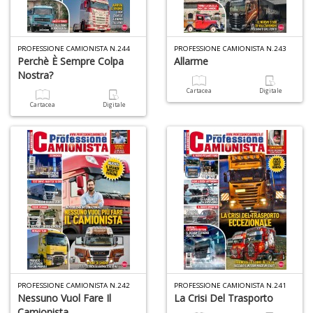
1
n
in
PROFESSIONE CAMIONISTA N.244
PROFESSIONE CAMIONISTA N.243
di
Perchè È Sempre Colpa
Allarme
Nostra?
Cartacea
Digitale
Cartacea
Digitale
5
n
in
di
PROFESSIONE CAMIONISTA N.242
PROFESSIONE CAMIONISTA N.241
O
Nessuno Vuol Fare Il
La Crisi Del Trasporto
M
Camionista