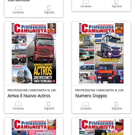
2
Cartacea
Digitale
Il
Cartacea
Digitale
M
C
I
M
n
+
D
Fi
I
PROFESSIONE CAMIONISTA N.240
PROFESSIONE CAMIONISTA N.239
Arriva Il Nuovo Actros
Numero Doppio
L
P
C
Cartacea
Digitale
Cartacea
Digitale
S
n
+
D