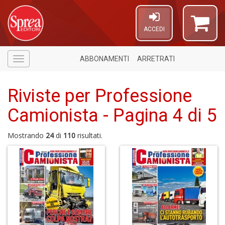
ACCEDI
ABBONAMENTI
ARRETRATI
Menù
Riviste per Professione
Camionista - Pagina 4 di 5
Mostrando
24
di
110
risultati.
U
A
c
B