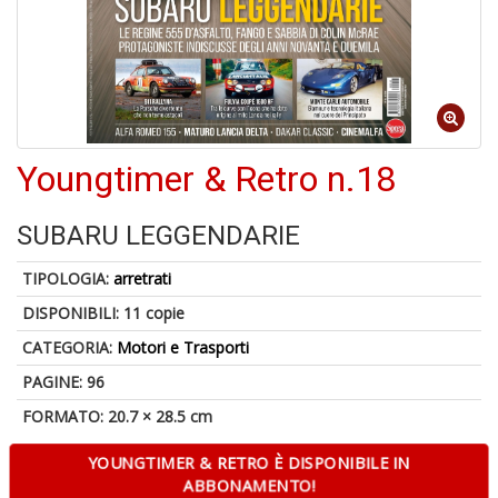
A
p
u
a
M
Youngtimer & Retro n.18
C
SUBARU LEGGENDARIE
TIPOLOGIA:
arretrati
A
DISPONIBILI:
11 copie
a
G
CATEGORIA:
Motori e Trasporti
S
PAGINE: 96
FORMATO: 20.7 × 28.5 cm
YOUNGTIMER & RETRO È DISPONIBILE IN
ABBONAMENTO!