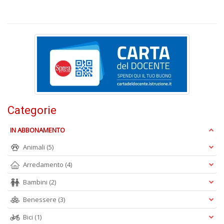
M
M
n
+
D
Categorie
IN ABBONAMENTO
A
L
Animali
(5)
O
C
Arredamento
(4)
n
Bambini
(2)
Benessere
(3)
Bici
(1)