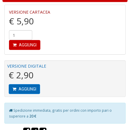
VERSIONE CARTACEA
M
€ 5,90
H
K
2
S
n
AGGIUNGI
+
D
VERSIONE DIGITALE
€ 2,90
S
P
AGGIUNGI
Il
M
G
Spedizione immediata, gratis per ordini con importo pari o
F
superiore a
20 €
n
+
D