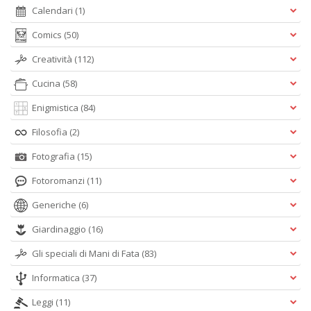
Calendari
(1)
Comics
(50)
Creatività
(112)
A
Cucina
(58)
L
O
Enigmistica
(84)
C
n
Filosofia
(2)
Fotografia
(15)
Fotoromanzi
(11)
Generiche
(6)
Giardinaggio
(16)
Gli speciali di Mani di Fata
(83)
Informatica
(37)
Leggi
(11)