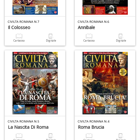
CIVILTA ROMANA N.7
CIVILTA ROMANA N.6
Il Colosseo
Annibale
6
Cartacea
Digitale
Cartacea
Digitale
n
in
di
4
n
in
di
CIVILTA ROMANA N.5
CIVILTA ROMANA N.4
La Nascita Di Roma
Roma Brucia