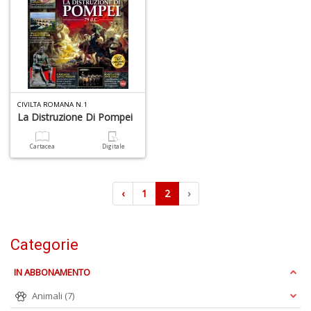
di
F
tu
i
p
n
+
D
CIVILTA ROMANA N.1
La Distruzione Di Pompei
Cartacea
Digitale
In
C
‹
1
2
›
C
C
S
n
Categorie
+
D
IN ABBONAMENTO
Animali
(7)