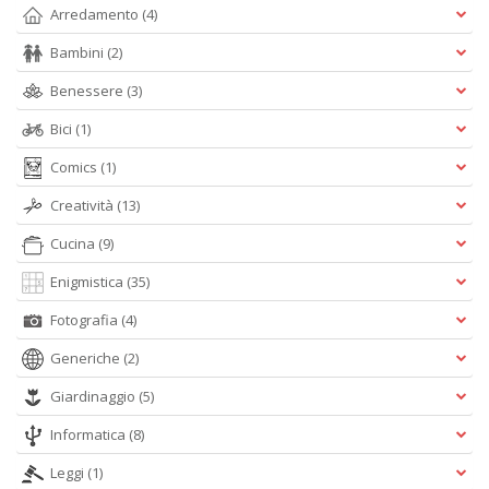
Arredamento
(4)
Bambini
(2)
Benessere
(3)
L
Bici
(1)
d
t
Comics
(1)
I
L
Creatività
(13)
C
n
Cucina
(9)
+
D
Enigmistica
(35)
Fotografia
(4)
Generiche
(2)
Giardinaggio
(5)
E
c
Informatica
(8)
c
n
Leggi
(1)
s