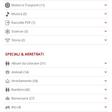
P
Motori e Trasporti
(11)
F
n
Musica
(5)
+
D
Raccolte PDF
(1)
Scienze
(3)
Storia
(2)
R
SPECIALI & ARRETRATI
+
ki
Album da colorare
(31)
2
m
Animali
(14)
Pr
P
Arredamento
(36)
C
n
Bambini
(42)
+
D
Benessere
(27)
Bici
(4)