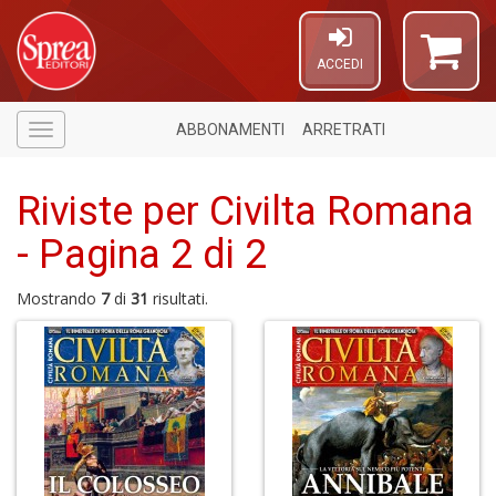
ACCEDI
ABBONAMENTI
ARRETRATI
Menù
Riviste per Civilta Romana
- Pagina 2 di 2
Mostrando
7
di
31
risultati.
A
a
a
C
in
D