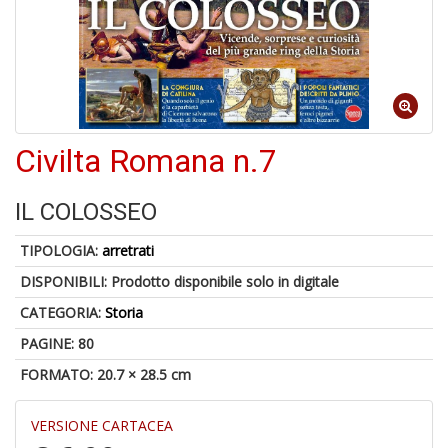
o
1
Civilta Romana n.7
n
in
di
IL COLOSSEO
TIPOLOGIA:
arretrati
DISPONIBILI:
Prodotto disponibile solo in digitale
CATEGORIA:
Storia
PAGINE: 80
6
FORMATO: 20.7 × 28.5 cm
f
+
di
VERSIONE CARTACEA
in