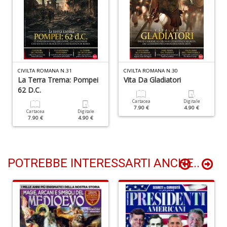
G
n
+
D
CIVILTA ROMANA N.31
CIVILTA ROMANA N.30
La Terra Trema: Pompei
Vita Da Gladiatori
62 D.C.
N
C
Cartacea
Digitale
7.90 €
4.90 €
M
Cartacea
Digitale
n
7.90 €
4.90 €
+
D
POTREBBE INTERESSARTI ANCHE..
I