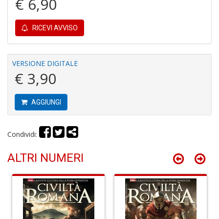
€ 6,90
r
RICEVI AVVISO
VERSIONE DIGITALE
€ 3,90
G
S
S
AGGIUNGI
I
n
+
Condividi:
D
ALTRI NUMERI
P
i
P