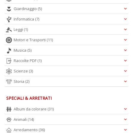
A
Giardinaggio
(5)
L
O
Informatica
(7)
C
n
Leggi
(1)
Motori e Trasporti
(11)
Musica
(5)
Raccolte PDF
(1)
Scienze
(3)
Storia
(2)
SPECIALI & ARRETRATI
Album da colorare
(31)
Animali
(14)
Arredamento
(36)