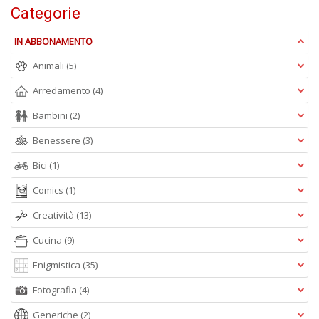
Categorie
n
+
D
IN ABBONAMENTO
Animali
(5)
Arredamento
(4)
Bambini
(2)
M
in
Benessere
(3)
s
C
Bici
(1)
T
n
Comics
(1)
+
D
Creatività
(13)
Cucina
(9)
Enigmistica
(35)
Fotografia
(4)
Generiche
(2)