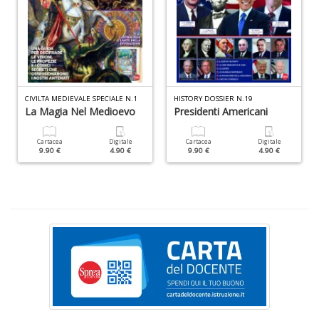
mi
F
c
h
s
n
ra
CIVILTA MEDIEVALE SPECIALE N.1
HISTORY DOSSIER N.19
a
La Magia Nel Medioevo
Presidenti Americani
8
e
9
Cartacea
Digitale
Cartacea
Digitale
9.90 €
4.90 €
9.90 €
4.90 €
Y
&
R
n
+
D
c
C