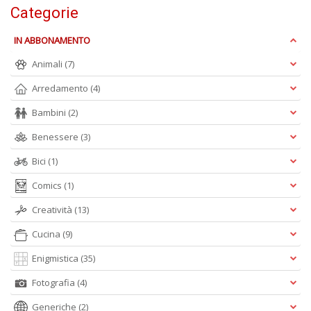
Categorie
S
R
IN ABBONAMENTO
P
C
Animali
(7)
n
Arredamento
(4)
+
D
Bambini
(2)
Benessere
(3)
Bici
(1)
Comics
(1)
Creatività
(13)
A
L
Cucina
(9)
O
Enigmistica
(35)
C
n
Fotografia
(4)
Generiche
(2)