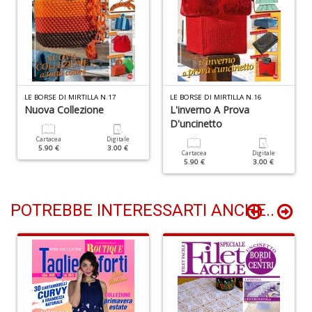
+
D
B
LE BORSE DI MIRTILLA N.17
LE BORSE DI MIRTILLA N.16
Nuova Collezione
L'inverno A Prova
S
D'uncinetto
C
R
Cartacea
Digitale
5.90 €
3.00 €
M
Cartacea
Digitale
5.90 €
3.00 €
n
+
D
POTREBBE INTERESSARTI ANCHE..
R