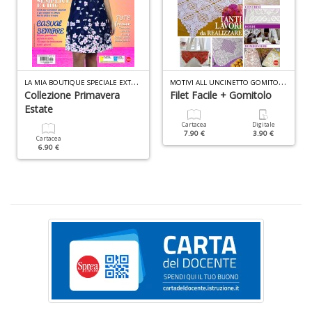
s
la
r
r
di
c
L
A MIA BOUTIQUE SPECIALE EXTRA N.1
M
OTIVI ALL UNCINETTO GOMITOLO N.3
M
Collezione Primavera
Filet Facile + Gomitolo
M
Estate
n
+
Cartacea
Digitale
7.90 €
3.90 €
D
Cartacea
6.90 €
C
n
+
D