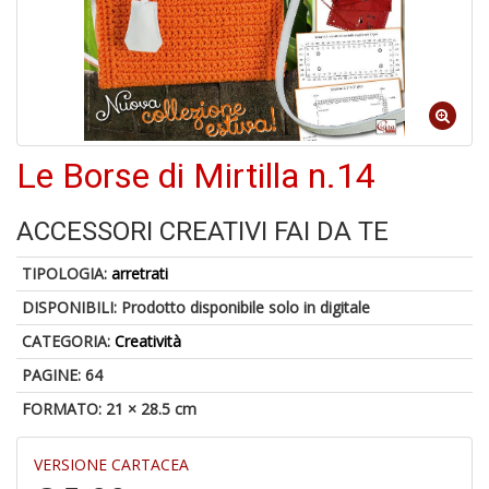
-
C
1
f
Le Borse di Mirtilla n.14
ACCESSORI CREATIVI FAI DA TE
TIPOLOGIA:
arretrati
DISPONIBILI:
Prodotto disponibile solo in digitale
A
CATEGORIA:
Creatività
a
a
PAGINE: 64
G
S
FORMATO: 21 × 28.5 cm
VERSIONE CARTACEA