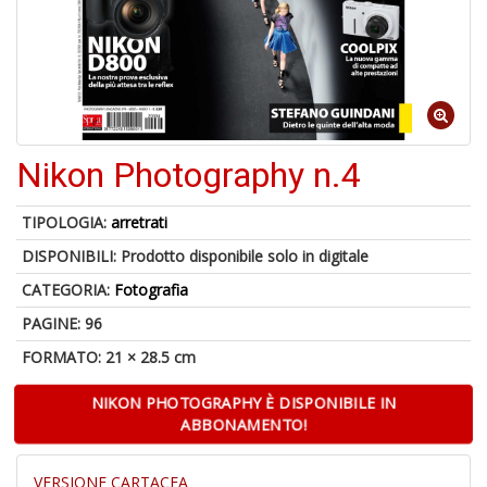
6
n
in
di
Nikon Photography n.4
TIPOLOGIA:
arretrati
DISPONIBILI:
Prodotto disponibile solo in digitale
CATEGORIA:
Fotografia
PAGINE: 96
A
a
FORMATO: 21 × 28.5 cm
a
O
NIKON PHOTOGRAPHY È DISPONIBILE IN
d
ABBONAMENTO!
V
VERSIONE CARTACEA