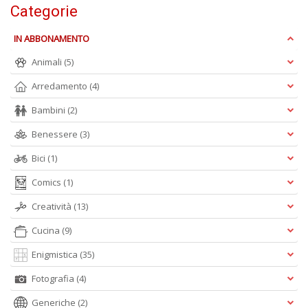
Categorie
Is
di
po
IN ABBONAMENTO
K
Animali
(5)
n
+
Arredamento
(4)
D
Bambini
(2)
Benessere
(3)
Bici
(1)
Comics
(1)
A
Creatività
(13)
L
O
Cucina
(9)
C
Enigmistica
(35)
n
Fotografia
(4)
Generiche
(2)