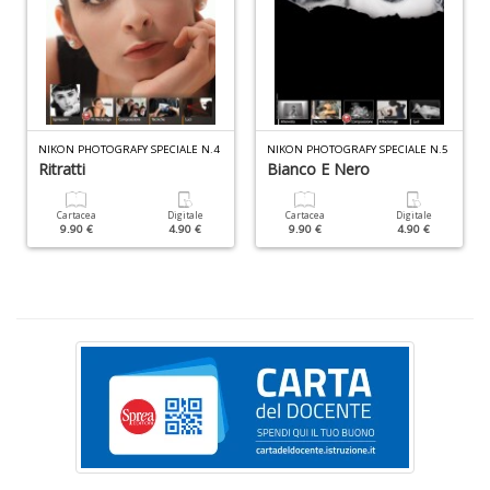
S
S
n
+
D
NIKON PHOTOGRAFY SPECIALE N.4
NIKON PHOTOGRAFY SPECIALE N.5
Ritratti
Bianco E Nero
Cartacea
Digitale
Cartacea
Digitale
9.90 €
4.90 €
9.90 €
4.90 €
F
C
B
d
e
n
+
D