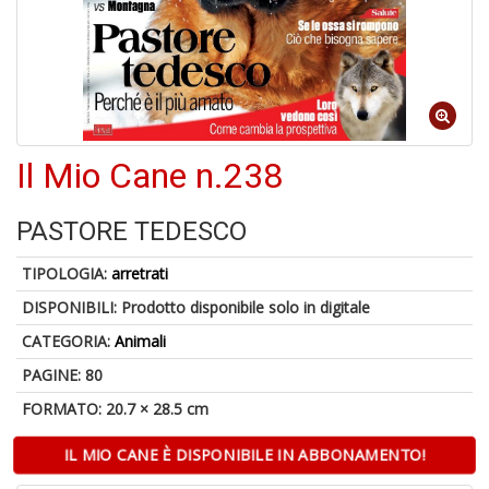
a
a
G
S
Il Mio Cane n.238
PASTORE TEDESCO
U
a
TIPOLOGIA:
arretrati
c
Y
DISPONIBILI:
Prodotto disponibile solo in digitale
&
CATEGORIA:
Animali
re
PAGINE: 80
FORMATO: 20.7 × 28.5 cm
IL MIO CANE È DISPONIBILE IN ABBONAMENTO!