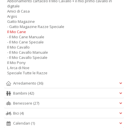
Abbonamento cartaceo Il Mio Cavallo + il mio primo cavallo in
digitale
Amici di Casa
Argos
Gatto Magazine
- Gatto Magazine Razze Speciale
Il Mio Cane
- Il Mio Cane Manuale
- Il Mio Cane Speciale
Il Mio Cavallo
- Il Mio Cavallo Manuale
- Il Mio Cavallo Speciale
Il Mio Pony
L Arca di Noe
Speciale Tutte le Razze
Arredamento
(36)
Bambini
(42)
Benessere
(27)
Bici
(4)
Calendari
(1)