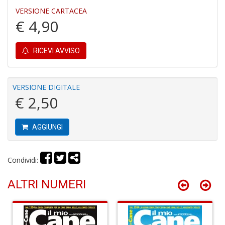
VERSIONE CARTACEA
D
€ 4,90
a
D
D
RICEVI AVVISO
in
D
S
n
VERSIONE DIGITALE
+
€ 2,50
D
AGGIUNGI
Il
Condividi:
s
s
ALTRI NUMERI
S
a
n
S
n