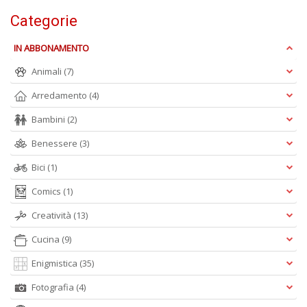
Categorie
IN ABBONAMENTO
C
E
Animali
(7)
C
C
Arredamento
(4)
n
+
Bambini
(2)
D
Benessere
(3)
Bici
(1)
Comics
(1)
Creatività
(13)
Cucina
(9)
A
L
Enigmistica
(35)
O
C
Fotografia
(4)
n