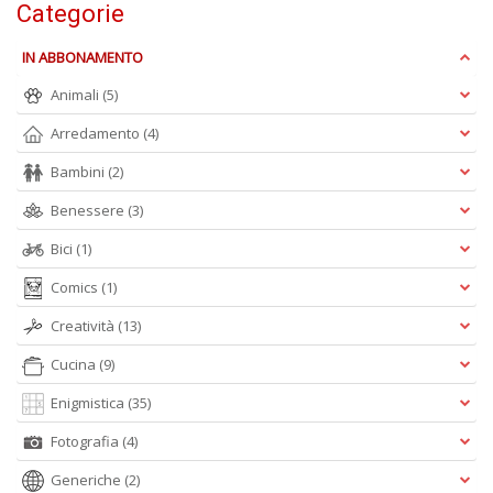
Categorie
A
IN ABBONAMENTO
s
di
Animali
(5)
a
Arredamento
(4)
I
L
Bambini
(2)
A
M
Benessere
(3)
n
+
Bici
(1)
D
Comics
(1)
Creatività
(13)
Cucina
(9)
Enigmistica
(35)
C
Fotografia
(4)
al
Generiche
(2)
ri