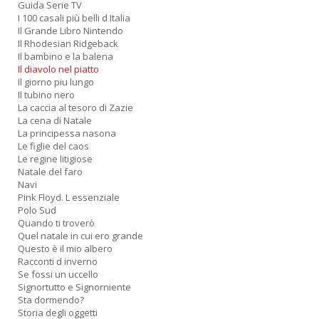
Guida Serie TV
I 100 casali più belli d Italia
Il Grande Libro Nintendo
Il Rhodesian Ridgeback
Il bambino e la balena
Il diavolo nel piatto
Il giorno piu lungo
Il tubino nero
La caccia al tesoro di Zazie
La cena di Natale
La principessa nasona
Le figlie del caos
Le regine litigiose
Natale del faro
Navi
Pink Floyd. L essenziale
Polo Sud
Quando ti troverò
Quel natale in cui ero grande
Questo è il mio albero
Racconti d inverno
Se fossi un uccello
Signortutto e Signorniente
Sta dormendo?
Storia degli oggetti