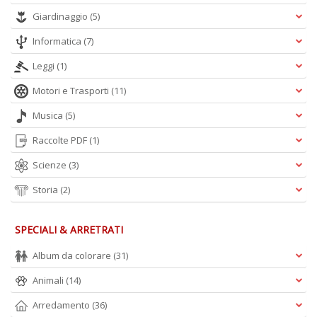
L
Giardinaggio
(5)
M
C
Informatica
(7)
V
n
Leggi
(1)
+
D
Motori e Trasporti
(11)
Musica
(5)
Raccolte PDF
(1)
Scienze
(3)
T
il
Storia
(2)
r
W
M
SPECIALI & ARRETRATI
n
+
Album da colorare
(31)
D
Animali
(14)
Arredamento
(36)