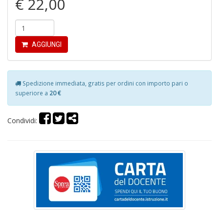
€ 22,00
AGGIUNGI
S
H
n
+
Spedizione immediata, gratis per ordini con importo pari o
D
superiore a
20 €
Condividi:
G
P
S
n
+
D