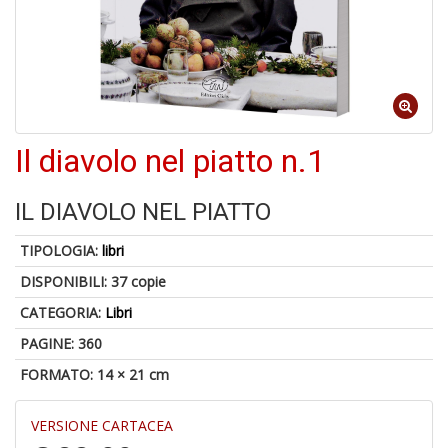
Il
M
Il diavolo nel piatto n.1
c
t
di
IL DIAVOLO NEL PIATTO
P
TIPOLOGIA:
libri
DISPONIBILI:
37 copie
CATEGORIA:
Libri
1
PAGINE: 360
n
FORMATO: 14 × 21 cm
in
di
VERSIONE CARTACEA