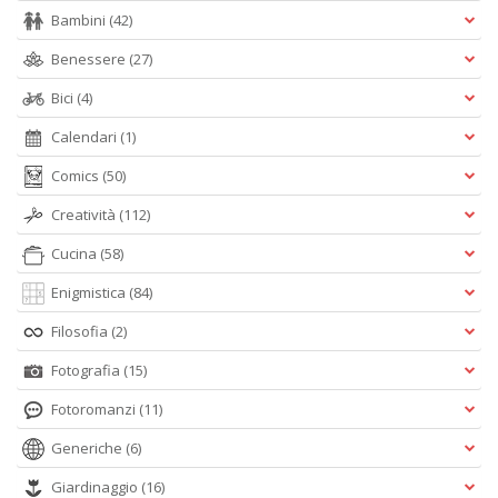
Bambini
(42)
B
e
Benessere
(27)
b
Bici
(4)
in
eq
Calendari
(1)
D
M
Comics
(50)
n
+
Creatività
(112)
D
Cucina
(58)
Enigmistica
(84)
Filosofia
(2)
Fotografia
(15)
Fotoromanzi
(11)
A
L
Generiche
(6)
O
C
Giardinaggio
(16)
n