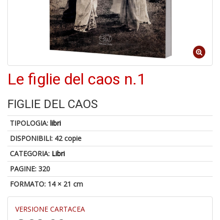
A
di
a
a
R
Le figlie del caos n.1
FIGLIE DEL CAOS
TIPOLOGIA:
libri
5
n
DISPONIBILI:
42 copie
in
CATEGORIA:
Libri
di
PAGINE: 320
FORMATO: 14 × 21 cm
VERSIONE CARTACEA