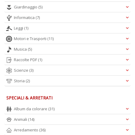
A
f
Giardinaggio
(5)
B
Informatica
(7)
T
G
Leggi
(1)
n
+
Motori e Trasporti
(11)
D
Musica
(5)
Raccolte PDF
(1)
Scienze
(3)
D
Q
Storia
(2)
n
+
D
SPECIALI & ARRETRATI
Album da colorare
(31)
Animali
(14)
C
Arredamento
(36)
G