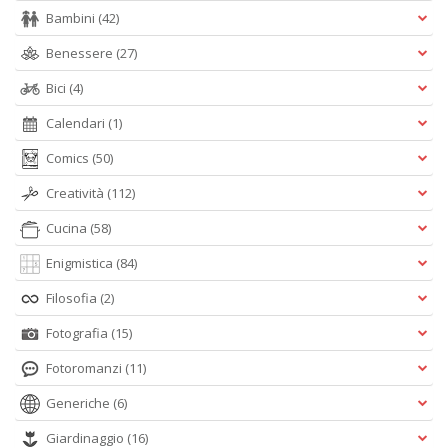
n
Bambini
(42)
+
D
Benessere
(27)
Bici
(4)
Calendari
(1)
Comics
(50)
Creatività
(112)
A
Cucina
(58)
L
O
Enigmistica
(84)
C
n
Filosofia
(2)
Fotografia
(15)
Fotoromanzi
(11)
Generiche
(6)
Giardinaggio
(16)