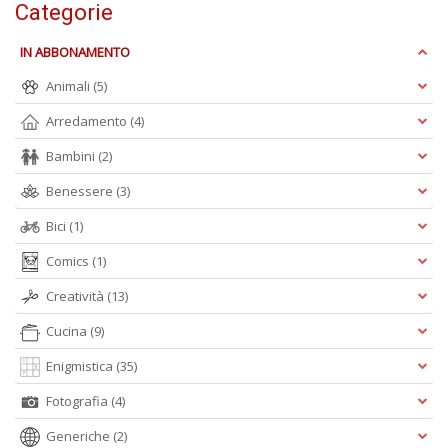
Categorie
D
IN ABBONAMENTO
Animali
(5)
Arredamento
(4)
A
d
Bambini
(2)
p
P
Benessere
(3)
D
Bici
(1)
M
n
Comics
(1)
+
D
Creatività
(13)
Cucina
(9)
Enigmistica
(35)
Fotografia
(4)
Generiche
(2)