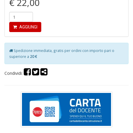
€ 22,00
P
pi
r
R
AGGIUNGI
T
S
P
Pi
Spedizione immediata, gratis per ordini con importo pari o
n
superiore a
20 €
+
D
Condividi:
D
G
St
M
S
n
+