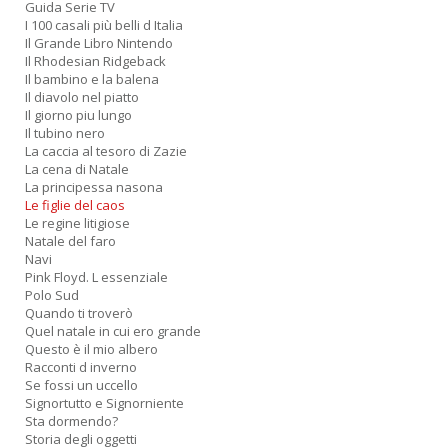
Guida Serie TV
I 100 casali più belli d Italia
Il Grande Libro Nintendo
Il Rhodesian Ridgeback
Il bambino e la balena
Il diavolo nel piatto
Il giorno piu lungo
Il tubino nero
La caccia al tesoro di Zazie
La cena di Natale
La principessa nasona
Le figlie del caos
Le regine litigiose
Natale del faro
Navi
Pink Floyd. L essenziale
Polo Sud
Quando ti troverò
Quel natale in cui ero grande
Questo è il mio albero
Racconti d inverno
Se fossi un uccello
Signortutto e Signorniente
Sta dormendo?
Storia degli oggetti