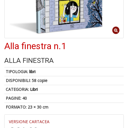
A
a
a
Cr
Alla finestra n.1
e
C
ALLA FINESTRA
TIPOLOGIA:
libri
DISPONIBILI:
58 copie
5
CATEGORIA:
Libri
n
in
PAGINE: 40
di
FORMATO: 23 × 30 cm
VERSIONE CARTACEA