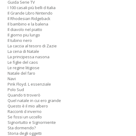
Guida Serie TV
I 100 casali più belli d Italia
Il Grande Libro Nintendo
Il Rhodesian Ridgeback
Il bambino e la balena
Il diavolo nel piatto
Il giorno piu lungo
Il tubino nero
La caccia al tesoro di Zazie
La cena di Natale
La principessa nasona
Le figlie del caos
Le regine litigiose
Natale del faro
Navi
Pink Floyd. L essenziale
Polo Sud
Quando ti troverò
Quel natale in cui ero grande
Questo è il mio albero
Racconti d inverno
Se fossi un uccello
Signortutto e Signorniente
Sta dormendo?
Storia degli oggetti