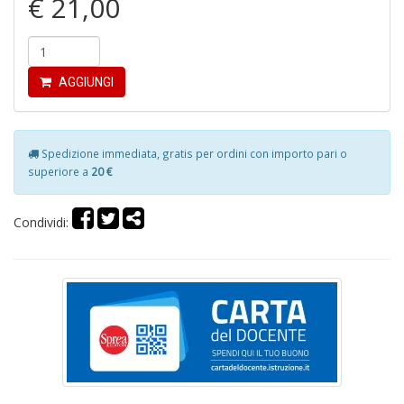
€ 21,00
Y
AGGIUNGI
&
M
C
R
Spedizione immediata, gratis per ordini con importo pari o
P
superiore a
20 €
(d
n
+
Condividi:
D
M
T
R
S
n