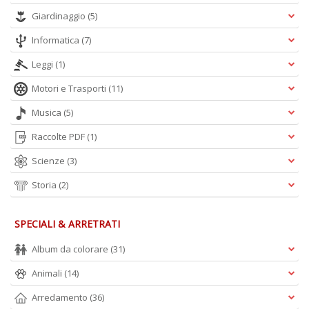
M
Giardinaggio
(5)
H
Informatica
(7)
K
2
Leggi
(1)
n
+
Motori e Trasporti
(11)
D
Musica
(5)
Raccolte PDF
(1)
Scienze
(3)
S
Pi
Storia
(2)
M
al
u
SPECIALI & ARRETRATI
n
+
Album da colorare
(31)
D
Animali
(14)
Arredamento
(36)