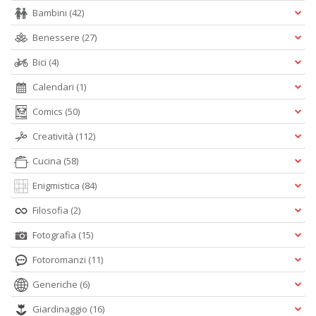
Bambini
(42)
E
Benessere
(27)
S
S
Bici
(4)
n
+
Calendari
(1)
D
Comics
(50)
Creatività
(112)
Cucina
(58)
Enigmistica
(84)
Filosofia
(2)
A
L
Fotografia
(15)
O
C
Fotoromanzi
(11)
n
Generiche
(6)
Giardinaggio
(16)