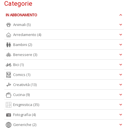
Categorie
+
D
IN ABBONAMENTO
Animali
(5)
Arredamento
(4)
N
Bambini
(2)
I
L
Benessere
(3)
C
Bici
(1)
M
n
Comics
(1)
+
D
Creatività
(13)
Cucina
(9)
Enigmistica
(35)
Fotografia
(4)
Generiche
(2)
M