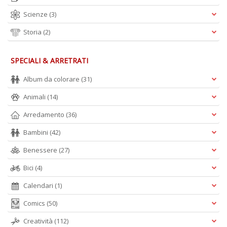
Scienze
(3)
S
Pi
Storia
(2)
M
al
u
SPECIALI & ARRETRATI
n
+
Album da colorare
(31)
D
Animali
(14)
Arredamento
(36)
Bambini
(42)
Benessere
(27)
Bici
(4)
A
L
Calendari
(1)
O
C
Comics
(50)
n
Creatività
(112)