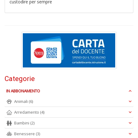
custodire per sempre
n
+
D
P
A
C
P
n
Categorie
+
D
IN ABBONAMENTO
Animali
(6)
Arredamento
(4)
Bambini
(2)
Benessere
(3)
G