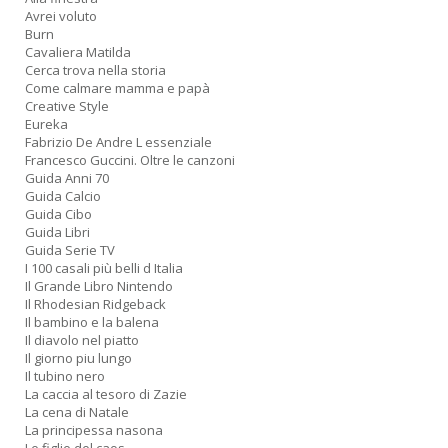
Avrei voluto
Burn
Cavaliera Matilda
Cerca trova nella storia
Come calmare mamma e papà
Creative Style
Eureka
Fabrizio De Andre L essenziale
Francesco Guccini. Oltre le canzoni
Guida Anni 70
Guida Calcio
Guida Cibo
Guida Libri
Guida Serie TV
I 100 casali più belli d Italia
Il Grande Libro Nintendo
Il Rhodesian Ridgeback
Il bambino e la balena
Il diavolo nel piatto
Il giorno piu lungo
Il tubino nero
La caccia al tesoro di Zazie
La cena di Natale
La principessa nasona