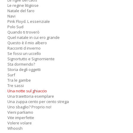
Le figlie del caos
Le regine litigiose
Natale del faro
Navi
Pink Floyd. L essenziale
Polo Sud
Quando ti troverò
Quel natale in cui ero grande
Questo è il mio albero
Racconti d inverno
Se fossi un uccello
Signortutto e Signorniente
Sta dormendo?
Storia degli oggetti
Surf
Tra le gambe
Tre sassi
Una notte sul ghiaccio
Una traiettoria esemplare
Una zuppa cento per cento strega
Uno sbaglio? Proprio no!
Vieni parliamo
Vite imperfette
Volere volare
Whoosh