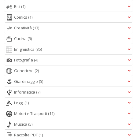
al
Bici
(1)
M
L
Comics
(1)
P
Creatività
(13)
n
+
Cucina
(9)
D
Enigmistica
(35)
Fotografia
(4)
Generiche
(2)
I
ba
Giardinaggio
(5)
d
fe
Informatica
(7)
S
Leggi
(1)
n
+
Motori e Trasporti
(11)
D
Musica
(5)
Raccolte PDF
(1)