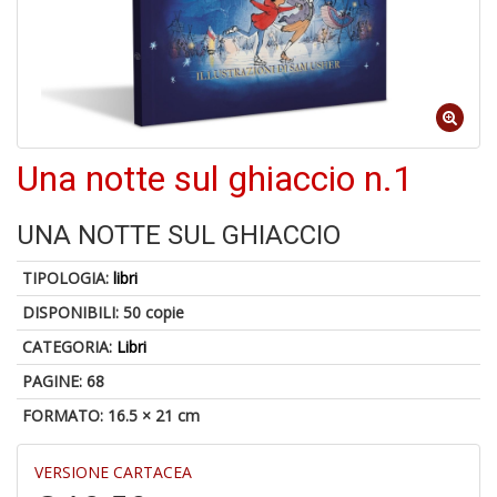
1
n
Una notte sul ghiaccio n.1
in
di
UNA NOTTE SUL GHIACCIO
TIPOLOGIA:
libri
DISPONIBILI:
50 copie
CATEGORIA:
Libri
6
PAGINE: 68
f
FORMATO: 16.5 × 21 cm
+
di
in
VERSIONE CARTACEA
r