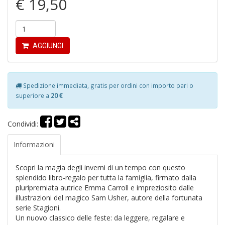
€ 19,50
AGGIUNGI
In
C
Spedizione immediata, gratis per ordini con importo pari o
C
superiore a
20 €
C
S
n
Condividi:
+
D
Informazioni
Scopri la magia degli inverni di un tempo con questo
splendido libro-regalo per tutta la famiglia, firmato dalla
pluripremiata autrice Emma Carroll e impreziosito dalle
G
illustrazioni del magico Sam Usher, autore della fortunata
S
serie Stagioni.
S
Un nuovo classico delle feste: da leggere, regalare e
I