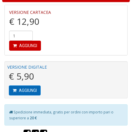
VERSIONE CARTACEA
€ 12,90
R
c
il
B
AGGIUNGI
C
C
S
n
VERSIONE DIGITALE
+
€ 5,90
D
AGGIUNGI
B
Spedizione immediata, gratis per ordini con importo pari o
cl
superiore a
20 €
L
S
n