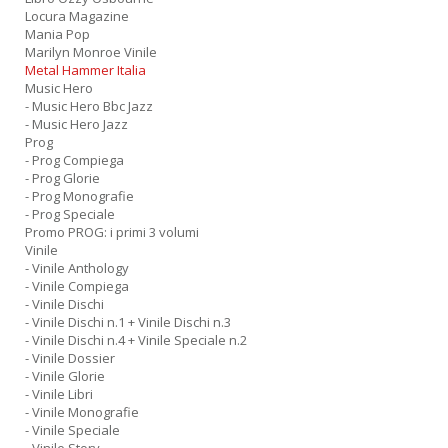
Locura Magazine
Mania Pop
Marilyn Monroe Vinile
Metal Hammer Italia
Music Hero
- Music Hero Bbc Jazz
- Music Hero Jazz
Prog
- Prog Compiega
- Prog Glorie
- Prog Monografie
- Prog Speciale
Promo PROG: i primi 3 volumi
Vinile
- Vinile Anthology
- Vinile Compiega
- Vinile Dischi
- Vinile Dischi n.1 + Vinile Dischi n.3
- Vinile Dischi n.4 + Vinile Speciale n.2
- Vinile Dossier
- Vinile Glorie
- Vinile Libri
- Vinile Monografie
- Vinile Speciale