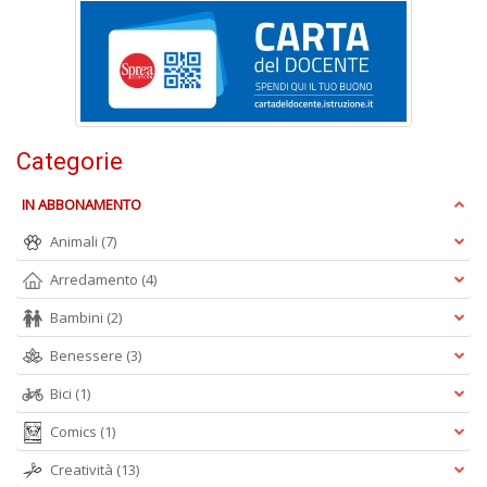
S
R
P
C
n
+
Categorie
D
IN ABBONAMENTO
Animali
(7)
Arredamento
(4)
Bambini
(2)
A
Benessere
(3)
L
O
Bici
(1)
C
n
Comics
(1)
Creatività
(13)