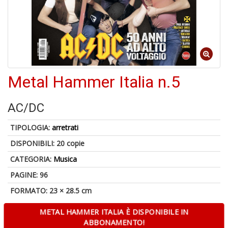
-
C
1
f
Metal Hammer Italia n.5
AC/DC
TIPOLOGIA:
arretrati
DISPONIBILI:
20 copie
A
CATEGORIA:
Musica
a
a
PAGINE: 96
G
S
FORMATO: 23 × 28.5 cm
METAL HAMMER ITALIA È DISPONIBILE IN
ABBONAMENTO!