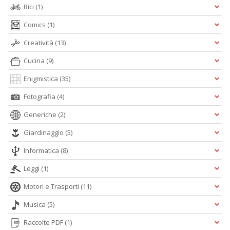
+
Bici
(1)
D
Comics
(1)
Creatività
(13)
Cucina
(9)
Fa
S
Enigmistica
(35)
n
Fotografia
(4)
+
D
Generiche
(2)
Giardinaggio
(5)
Informatica
(8)
Leggi
(1)
Motori e Trasporti
(11)
A
L
Musica
(5)
O
C
Raccolte PDF
(1)