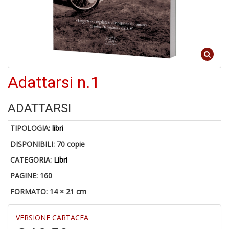
d
V
Adattarsi n.1
6
ADATTARSI
f
+
TIPOLOGIA:
libri
di
in
DISPONIBILI:
70 copie
r
CATEGORIA:
Libri
PAGINE: 160
FORMATO: 14 × 21 cm
VERSIONE CARTACEA