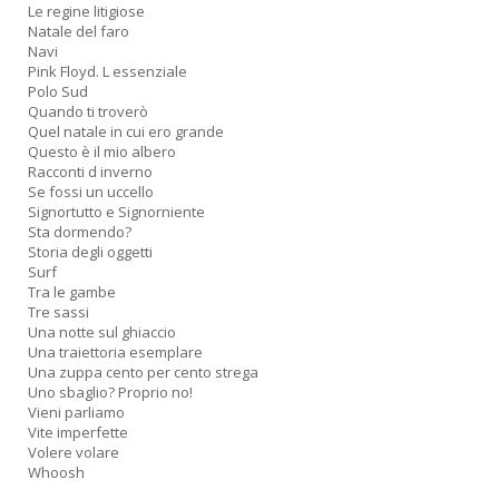
Le regine litigiose
Natale del faro
Navi
Pink Floyd. L essenziale
Polo Sud
Quando ti troverò
Quel natale in cui ero grande
Questo è il mio albero
Racconti d inverno
Se fossi un uccello
Signortutto e Signorniente
Sta dormendo?
Storia degli oggetti
Surf
Tra le gambe
Tre sassi
Una notte sul ghiaccio
Una traiettoria esemplare
Una zuppa cento per cento strega
Uno sbaglio? Proprio no!
Vieni parliamo
Vite imperfette
Volere volare
Whoosh