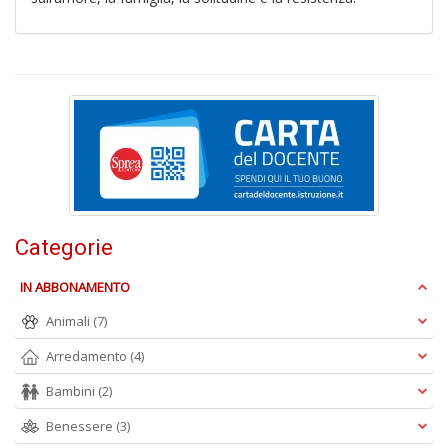
n
+
D
H
n
Categorie
+
D
IN ABBONAMENTO
Animali
(7)
Arredamento
(4)
E
Bambini
(2)
S
S
Benessere
(3)
n