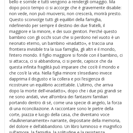
bello e sorride e tutti vengono a rendergli omaggio. Ma
D
dopo poco tempo ci si accorge che è gravemente disabile:
non vede, non può muoversi, non crescerà, morirà presto.
Questo sconvolge tutti gli equilibri della famiglia,
ridefinendo per sempre il destino dei due fratelli, il
maggiore e la minore, e dei suoi genitori. Perché questo
I
bambino con gli occhi scuri che si perdono nel vuoto è un
ar
neonato eterno, un bambino «inadatto», e traccia una
W
frontiera invisibile tra la sua famiglia, gli altri e il mondo,
M
l’intero mondo. Il figlio maggiore si fonde con il bambino, ci
M
si attacca, ci si abbandona, ci si perde, capisce che da
n
questa infinita fragilità può imparare che cos’è il mondo e
+
che cos’è la vita. Nella figlia minore s’insediano invece
D
dapprima il disgusto e la collera e poi l’esigenza di
ricostruire un equilibrio accettabile. L’ultimo, che arriva
dopo la morte dell’«inadatto», dopo che i due più grandi se
ne sono andati, vive all’ombra dei fantasmi familiari
portando dentro di sé, come una specie di angelo, la forza
C
di una riconciliazione. A raccontare sono le pietre della
fa
corte, piazza e luogo della casa, che diventano voce
L
«faulknerianamente» narrante, depositarie della memoria,
Il
del dolore e dell’abbandono. Un libro luminoso e magnifico
D
sull’amore, la famiglia, la solitudine e la resistenza.