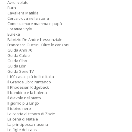
Avrei voluto
Burn
Cavaliera Matilda
Cerca trova nella storia
Come calmare mamma e papà
Creative Style
Eureka
Fabrizio De Andre L essenziale
Francesco Guccini. Oltre le canzoni
Guida Anni 70
Guida Calcio
Guida Cibo
Guida Libri
Guida Serie TV
I 100 casali più belli d Italia
Il Grande Libro Nintendo
Il Rhodesian Ridgeback
Il bambino e la balena
Il diavolo nel piatto
Il giorno piu lungo
Il tubino nero
La caccia al tesoro di Zazie
La cena di Natale
La principessa nasona
Le figlie del caos