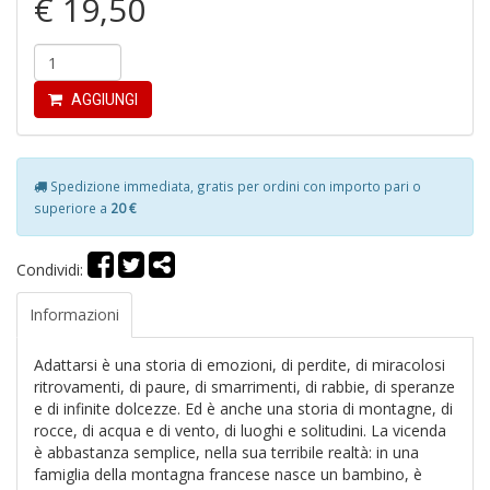
€ 19,50
4
n
c
c
AGGIUNGI
di
in
o
Spedizione immediata, gratis per ordini con importo pari o
superiore a
20 €
Condividi:
Informazioni
Fr
D
Adattarsi è una storia di emozioni, di perdite, di miracolosi
D
ritrovamenti, di paure, di smarrimenti, di rabbie, di speranze
in
e di infinite dolcezze. Ed è anche una storia di montagne, di
D
rocce, di acqua e di vento, di luoghi e solitudini. La vicenda
S
è abbastanza semplice, nella sua terribile realtà: in una
n
famiglia della montagna francese nasce un bambino, è
+