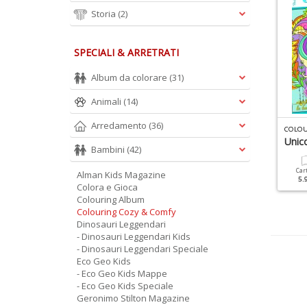
Storia
(2)
SPECIALI & ARRETRATI
Album da colorare
(31)
Animali
(14)
Arredamento
(36)
D
INOSAURI LEGGENDARI SPECIALE N.4
MAGIE DI CARTA - TOP MODEL N.1
COLOU
redatori E Prede Tra I
L'album Delle Top Model
Unico
Bambini
(42)
inosauri
Cartacea
Car
Alman Kids Magazine
9.90 €
5.
Cartacea
Digitale
Colora e Gioca
9.90 €
4.90 €
Colouring Album
Colouring Cozy & Comfy
Dinosauri Leggendari
- Dinosauri Leggendari Kids
- Dinosauri Leggendari Speciale
Eco Geo Kids
- Eco Geo Kids Mappe
- Eco Geo Kids Speciale
Geronimo Stilton Magazine