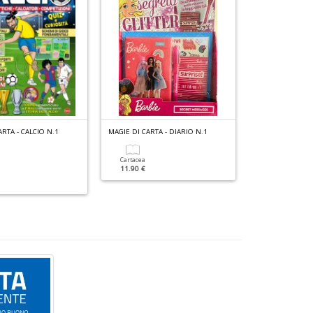
n
+
D
RTA - CALCIO N.1
MAGIE DI CARTA - DIARIO N.1
OROLOGIO BIMB
Orologio Hel
Cartacea
11.90 €
Cartacea
14.90 €