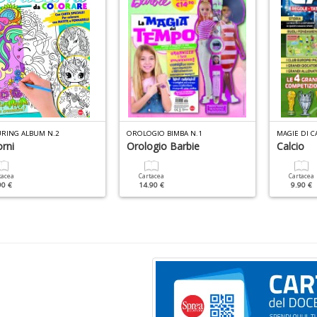
RING ALBUM N.2
OROLOGIO BIMBA N.1
MAGIE DI CA
rni
Orologio Barbie
Calcio
tacea
Cartacea
Cartacea
90 €
14.90 €
9.90 €