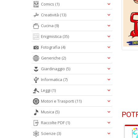
Comics
(1)
Creatività
(13)
Cucina
(9)
Enigmistica
(35)
Fotografia
(4)
Generiche
(2)
Giardinaggio
(5)
Informatica
(7)
Leggi
(1)
Motori e Trasporti
(11)
Musica
(5)
POTR
Raccolte PDF
(1)
Scienze
(3)