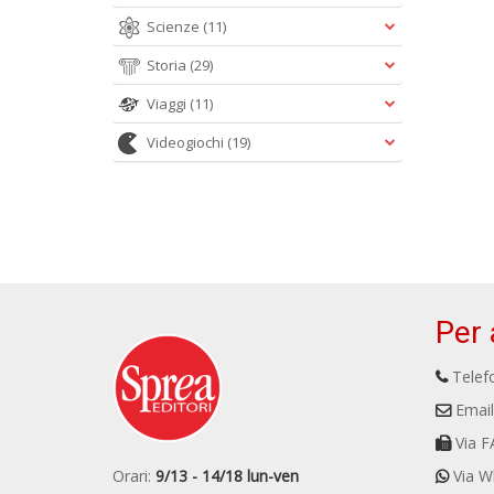
Scienze
(11)
Storia
(29)
Viaggi
(11)
Videogiochi
(19)
Per 
Telefo
Email
Via F
Orari:
9/13 - 14/18 lun-ven
Via W