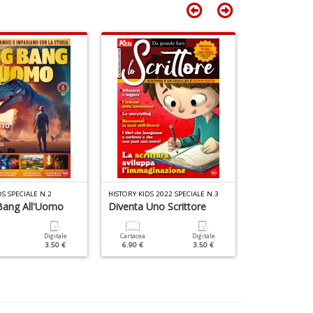
T
n
+
D
DS SPECIALE N.2
HISTORY KIDS 2022 SPECIALE N.3
Bang All'Uomo
Diventa Uno Scrittore
La Matemati
Digitale
Cartacea
Digitale
Cartacea
3.50 €
6.90 €
3.50 €
6.90 €