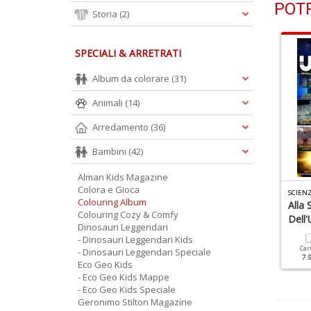
POTR
Storia
(2)
SPECIALI & ARRETRATI
Album da colorare
(31)
Animali
(14)
Arredamento
(36)
Bambini
(42)
Alman Kids Magazine
Colora e Gioca
CIENZE KIDS SPECIALE N.2
HISTORY KIDS SPECIALE N.1
SCIENZ
Colouring Album
iaggio Nel CORPO
Vivere Al Tempo
Alla 
Colouring Cozy & Comfy
UMANO
Dell'antica ROMA
Dell'
Dinosauri Leggendari
- Dinosauri Leggendari Kids
Cartacea
Digitale
Cartacea
Digitale
Car
- Dinosauri Leggendari Speciale
6.90 €
3.50 €
6.90 €
3.50 €
7.
Eco Geo Kids
- Eco Geo Kids Mappe
- Eco Geo Kids Speciale
Geronimo Stilton Magazine