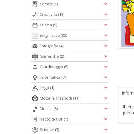
Comics
(1)
Creatività
(13)
Cucina
(9)
Enigmistica
(35)
Fotografia
(4)
Generiche
(2)
Giardinaggio
(5)
Informatica
(7)
Leggi
(1)
Inform
Motori e Trasporti
(11)
Il fe
Musica
(5)
person
Raccolte PDF
(1)
Scienze
(3)