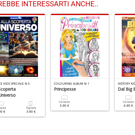
EBBE INTERESSARTI ANCHE..
E KIDS SPECIALE N.5
COLOURING ALBUM N.1
HISTORY KI
Scoperta
Principesse
Dal Big 
Universo
Cartacea
Cartacea
5.90 €
6.90 €
tacea
Digitale
90 €
3.90 €