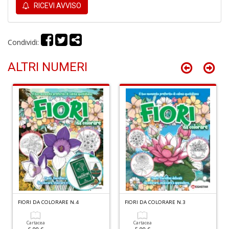
RICEVI AVVISO
A
s
Condividi:
di
h
ALTRI NUMERI
W
M
M
n
+
D
I
pi
di
u
FIORI DA COLORARE N.4
FIORI DA COLORARE N.3
v
R
Cartacea
Cartacea