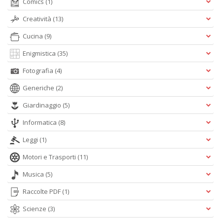
Comics
(1)
S
Creatività
(13)
7
l
Cucina
(9)
P
C
Enigmistica
(35)
n
+
Fotografia
(4)
D
Generiche
(2)
Giardinaggio
(5)
Informatica
(8)
Leggi
(1)
Motori e Trasporti
(11)
A
L
Musica
(5)
O
C
Raccolte PDF
(1)
n
Scienze
(3)