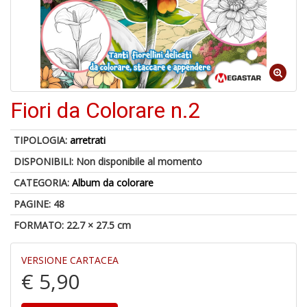
6
f
+
di
in
Fiori da Colorare n.2
r
TIPOLOGIA:
arretrati
DISPONIBILI:
Non disponibile al momento
CATEGORIA:
Album da colorare
6
PAGINE: 48
n
in
FORMATO: 22.7 × 27.5 cm
di
VERSIONE CARTACEA
€ 5,90