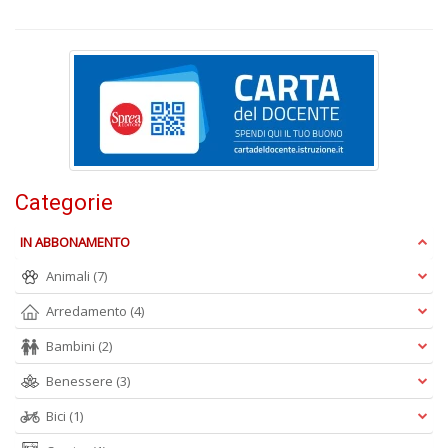
D
B
C
R
n
+
D
Categorie
R
IN ABBONAMENTO
Pi
Animali
(7)
H
J
Arredamento
(4)
n
+
Bambini
(2)
D
Benessere
(3)
Bici
(1)