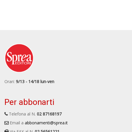
Orari:
9/13 - 14/18 lun-ven
Per abbonarti
Telefona al N.
02 87168197
Email a
abbonamenti@sprea.it
Via FAX al N.
02 56561221