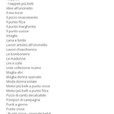
- I tappeti più belli
Idee all'uncinetto
Il mio tricot
Il pizzo rinascimento
Il punto filza
Il punto margherita
Il punto suisse
Intaglio
Lana e bimbi
Lavori artistici all'Uncinetto
Lavori chiacchierino
Le bomboniere
Le madonne
Lini e culle
Liste collezione ricamo
Maglia abc
Maglia donna speciale
Moda donna estate
Motivi più belli a punto croce
Motivi più belli a punto filza
Pizzo di cantù decalcabile
Pompon di campagna
Punti a giorno
Punto croce
- Punto croce - speciale bebè