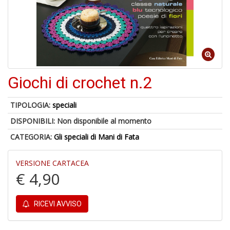
4
f
+
S
Giochi di crochet n.2
in
o
TIPOLOGIA:
speciali
DISPONIBILI:
Non disponibile al momento
CATEGORIA:
Gli speciali di Mani di Fata
4
VERSIONE CARTACEA
n
€ 4,90
in
di
RICEVI AVVISO