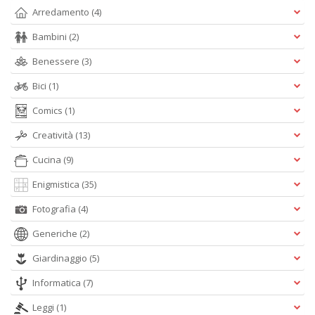
Arredamento
(4)
I
Bambini
(2)
C
Fa
Benessere
(3)
n
+
Bici
(1)
D
Comics
(1)
Creatività
(13)
Cucina
(9)
L
Enigmistica
(35)
g
l
Fotografia
(4)
G
F
Generiche
(2)
W
G
Giardinaggio
(5)
n
+
Informatica
(7)
D
Leggi
(1)