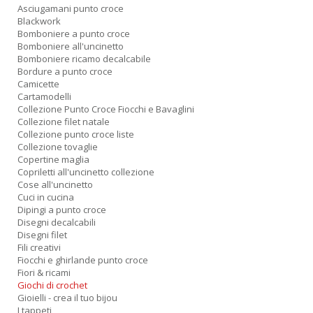
Asciugamani punto croce
Blackwork
Bomboniere a punto croce
Bomboniere all'uncinetto
Bomboniere ricamo decalcabile
Bordure a punto croce
Camicette
Cartamodelli
Collezione Punto Croce Fiocchi e Bavaglini
Collezione filet natale
Collezione punto croce liste
Collezione tovaglie
Copertine maglia
Copriletti all'uncinetto collezione
Cose all'uncinetto
Cuci in cucina
Dipingi a punto croce
Disegni decalcabili
Disegni filet
Fili creativi
Fiocchi e ghirlande punto croce
Fiori & ricami
Giochi di crochet
Gioielli - crea il tuo bijou
I tappeti