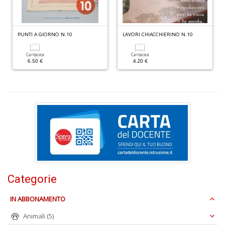
D
PUNTI A GIORNO N.10
LAVORI CHIACCHIERINO N.10
Cartacea
Cartacea
6.50 €
4.20 €
V
c
il
m
K
S
S
T
n
+
D
Categorie
IN ABBONAMENTO
Animali
(5)