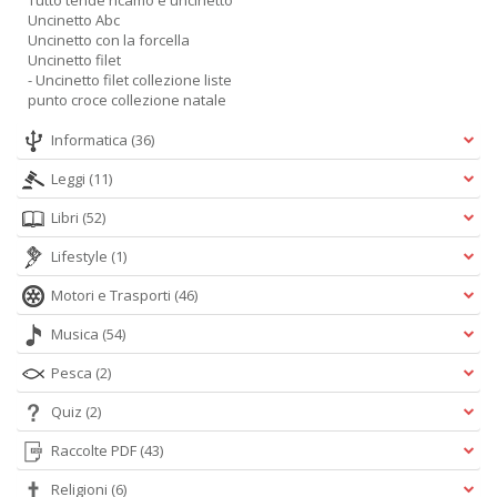
Tutto tende ricamo e uncinetto
Uncinetto Abc
Uncinetto con la forcella
Uncinetto filet
- Uncinetto filet collezione liste
punto croce collezione natale
Informatica
(36)
Leggi
(11)
Libri
(52)
Lifestyle
(1)
Motori e Trasporti
(46)
Musica
(54)
Pesca
(2)
Quiz
(2)
Raccolte PDF
(43)
Religioni
(6)