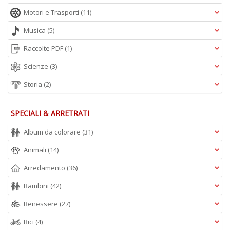
Motori e Trasporti
(11)
Musica
(5)
1
Raccolte PDF
(1)
2
P
Scienze
(3)
n
+
Storia
(2)
D
SPECIALI & ARRETRATI
Album da colorare
(31)
Animali
(14)
Arredamento
(36)
A
L
Bambini
(42)
O
C
Benessere
(27)
n
Bici
(4)