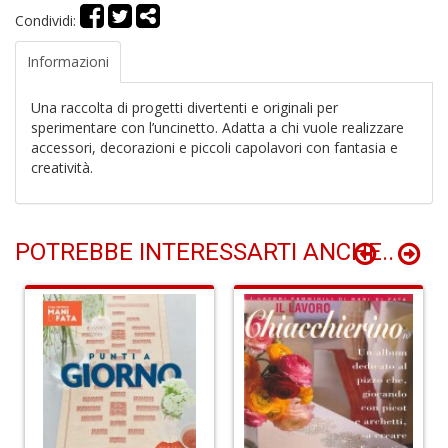
Condividi:
Informazioni
L
M
2
Una raccolta di progetti divertenti e originali per
Di
sperimentare con l’uncinetto. Adatta a chi vuole realizzare
C
accessori, decorazioni e piccoli capolavori con fantasia e
S
creatività.
n
+
D
POTREBBE INTERESSARTI ANCHE..
I
l'
H
K
E
n
+