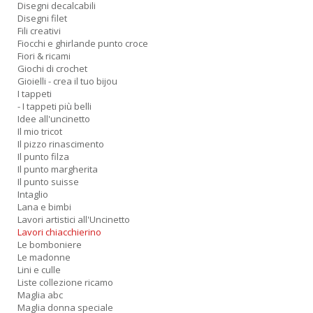
Disegni decalcabili
Disegni filet
Fili creativi
Fiocchi e ghirlande punto croce
Fiori & ricami
Giochi di crochet
Gioielli - crea il tuo bijou
I tappeti
- I tappeti più belli
Idee all'uncinetto
Il mio tricot
Il pizzo rinascimento
Il punto filza
Il punto margherita
Il punto suisse
Intaglio
Lana e bimbi
Lavori artistici all'Uncinetto
Lavori chiacchierino
Le bomboniere
Le madonne
Lini e culle
Liste collezione ricamo
Maglia abc
Maglia donna speciale