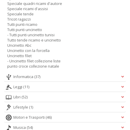
Speciale quadri ricami d'autore
Speciale ricami d'assisi
Speciale tende
Tricot ragazzi
Tutti punti ricamo
Tutti punti uncinetto
- Tutti punti uncinetto tunisi
Tutto tende ricamo e uncinetto
Uncinetto Abc
Uncinetto con la forcella
Uncinetto filet
- Uncinetto filet collezione liste
punto croce collezione natale
Informatica
(37)
Leggi
(11)
Libri
(52)
Lifestyle
(1)
Motori e Trasporti
(46)
Musica
(54)