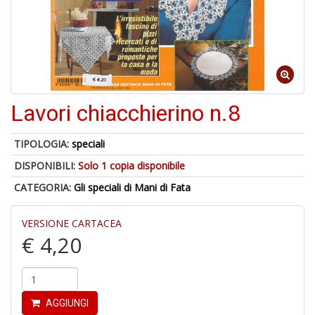
A
p
u
a
Lavori chiacchierino n.8
H
TIPOLOGIA:
speciali
DISPONIBILI:
Solo 1 copia disponibile
CATEGORIA:
Gli speciali di Mani di Fata
VERSIONE CARTACEA
6
€ 4,20
f
+
di
in
r
AGGIUNGI