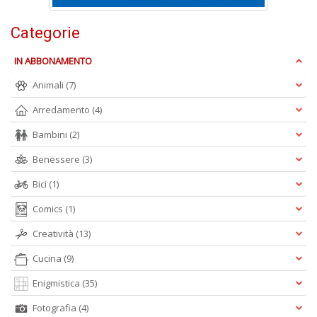
S
Categorie
n
+
IN ABBONAMENTO
D
Animali
(7)
Arredamento
(4)
Bambini
(2)
G
Benessere
(3)
A
n
Bici
(1)
+
D
Comics
(1)
Creatività
(13)
Cucina
(9)
L
Enigmistica
(35)
U
di
Fotografia
(4)