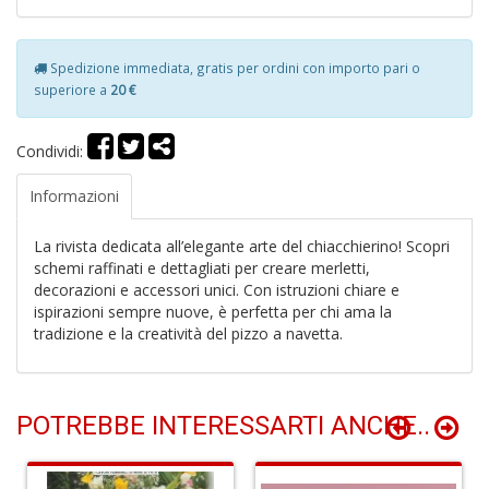
Spedizione immediata, gratis per ordini con importo pari o
superiore a
20 €
Condividi:
M
C
Informazioni
C
M
n
La rivista dedicata all’elegante arte del chiacchierino! Scopri
+
schemi raffinati e dettagliati per creare merletti,
D
decorazioni e accessori unici. Con istruzioni chiare e
ispirazioni sempre nuove, è perfetta per chi ama la
tradizione e la creatività del pizzo a navetta.
Fi
X
POTREBBE INTERESSARTI ANCHE..
M
al
u
M