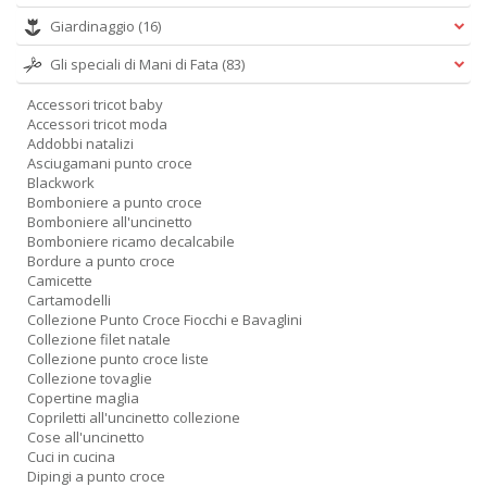
Giardinaggio
(16)
Gli speciali di Mani di Fata
(83)
Accessori tricot baby
Accessori tricot moda
Addobbi natalizi
Asciugamani punto croce
Blackwork
Bomboniere a punto croce
Bomboniere all'uncinetto
Bomboniere ricamo decalcabile
Bordure a punto croce
Camicette
Cartamodelli
Collezione Punto Croce Fiocchi e Bavaglini
Collezione filet natale
Collezione punto croce liste
Collezione tovaglie
Copertine maglia
Copriletti all'uncinetto collezione
Cose all'uncinetto
Cuci in cucina
Dipingi a punto croce