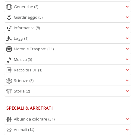
G
Generiche
(2)
n
+
Giardinaggio
(5)
D
Informatica
(8)
Leggi
(1)
Motori e Trasporti
(11)
Musica
(5)
A
Raccolte PDF
(1)
L
O
Scienze
(3)
C
Storia
(2)
n
SPECIALI & ARRETRATI
Album da colorare
(31)
Animali
(14)