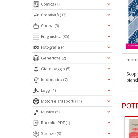
Comics
(1)
Creatività
(13)
Cucina
(9)
Enigmistica
(35)
Fotografia
(4)
Generiche
(2)
Inform
Giardinaggio
(5)
Scopri
Informatica
(7)
bianch
Leggi
(1)
Motori e Trasporti
(11)
POTR
Musica
(5)
Raccolte PDF
(1)
Scienze
(3)