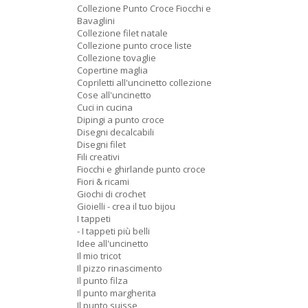
Collezione Punto Croce Fiocchi e
Bavaglini
Collezione filet natale
Collezione punto croce liste
Collezione tovaglie
Copertine maglia
Copriletti all'uncinetto collezione
Cose all'uncinetto
Cuci in cucina
Dipingi a punto croce
Disegni decalcabili
Disegni filet
Fili creativi
Fiocchi e ghirlande punto croce
Fiori & ricami
Giochi di crochet
Gioielli - crea il tuo bijou
I tappeti
- I tappeti più belli
Idee all'uncinetto
Il mio tricot
Il pizzo rinascimento
Il punto filza
Il punto margherita
Il punto suisse