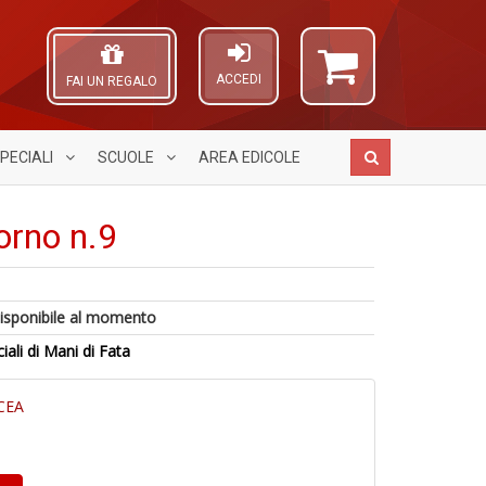
ACCEDI
FAI UN REGALO
PECIALI
SCUOLE
AREA
EDICOLE
orno n.9
C
S
A
isponibile al momento
al
H
L
r
n
O
ciali di Mani di Fata
6
L
+
C
f
M
D
n
+
C
CEA
di
V
in
n
r
+
D