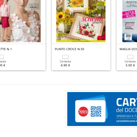
TTE N.1
PUNTO CROCE N.50
MAGLIA DON
tacea
Cartacea
Cartacea
90 €
6.90 €
5.00 €