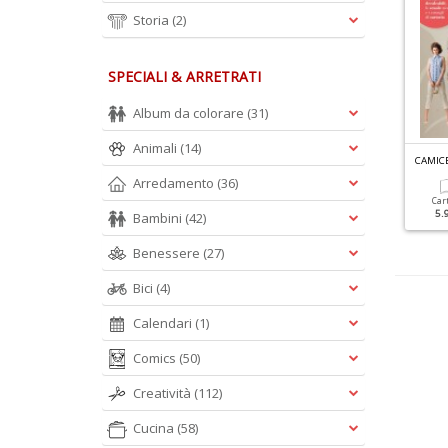
Storia
(2)
SPECIALI & ARRETRATI
Album da colorare
(31)
Animali
(14)
M
OTIVI PIÙ BELLI A PUNTO CROCE N.41
COLLEZIONE TOVAGLIE N.1
CAMICE
Arredamento
(36)
Cartacea
Cartacea
Car
4.50 €
6.90 €
5.
Bambini
(42)
Benessere
(27)
Bici
(4)
Calendari
(1)
Comics
(50)
Creatività
(112)
Cucina
(58)