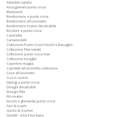
Addobbi natalizi
Asciugamani punto croce
Blackwork
Bomboniere a punto croce
Bomboniere all'uncinetto
Bomboniere ricamo decalcabile
Bordure a punto croce
Camicette
Cartamodelli
Collezione Punto Croce Fiocchi e Bavaglini
Collezione filet natale
Collezione punto croce liste
Collezione tovaglie
Copertine maglia
Copriletti all'uncinetto collezione
Cose all'uncinetto
Cuci in cucina
Dipingi a punto croce
Disegni decalcabili
Disegni filet
Fili creativi
Fiocchi e ghirlande punto croce
Fiori & ricami
Giochi di crochet
Gioielli - crea il tuo bijou