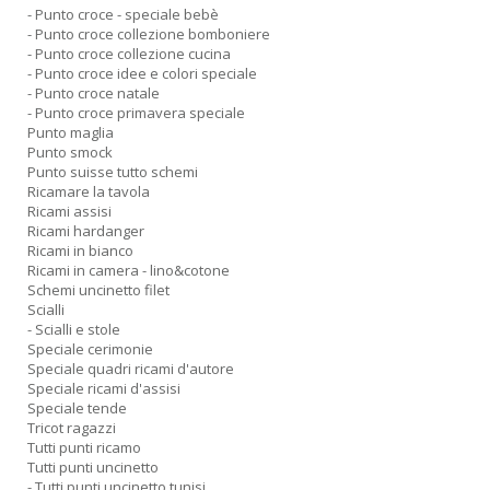
- Punto croce - speciale bebè
- Punto croce collezione bomboniere
- Punto croce collezione cucina
- Punto croce idee e colori speciale
- Punto croce natale
- Punto croce primavera speciale
Punto maglia
Punto smock
Punto suisse tutto schemi
Ricamare la tavola
Ricami assisi
Ricami hardanger
Ricami in bianco
Ricami in camera - lino&cotone
Schemi uncinetto filet
Scialli
- Scialli e stole
Speciale cerimonie
Speciale quadri ricami d'autore
Speciale ricami d'assisi
Speciale tende
Tricot ragazzi
Tutti punti ricamo
Tutti punti uncinetto
- Tutti punti uncinetto tunisi