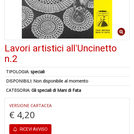
B
+
S
C
Lavori artistici all'Uncinetto
1
f
n.2
TIPOLOGIA:
speciali
DISPONIBILI:
Non disponibile al momento
CATEGORIA:
Gli speciali di Mani di Fata
VERSIONE CARTACEA
€ 4,20
A
di
a
RICEVI AVVISO
a