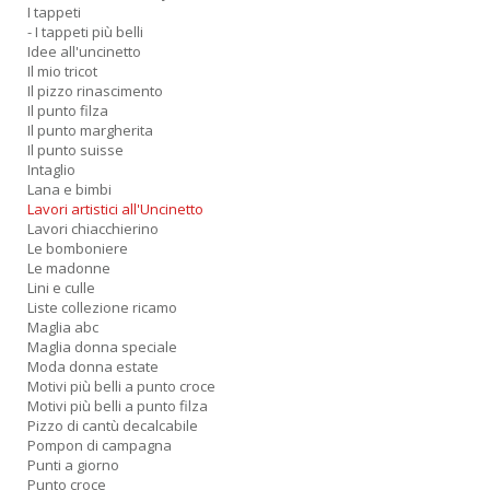
I tappeti
- I tappeti più belli
Idee all'uncinetto
Il mio tricot
Il pizzo rinascimento
Il punto filza
Il punto margherita
Il punto suisse
Intaglio
Lana e bimbi
Lavori artistici all'Uncinetto
Lavori chiacchierino
Le bomboniere
Le madonne
Lini e culle
Liste collezione ricamo
Maglia abc
Maglia donna speciale
Moda donna estate
Motivi più belli a punto croce
Motivi più belli a punto filza
Pizzo di cantù decalcabile
Pompon di campagna
Punti a giorno
Punto croce