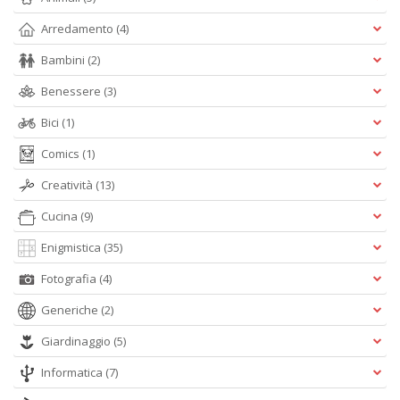
Arredamento
(4)
Bambini
(2)
B
Benessere
(3)
S
C
Bici
(1)
R
n
Comics
(1)
+
D
Creatività
(13)
Cucina
(9)
Enigmistica
(35)
L
Fotografia
(4)
Mi
Generiche
(2)
A
M
Giardinaggio
(5)
M
n
Informatica
(7)
+
D