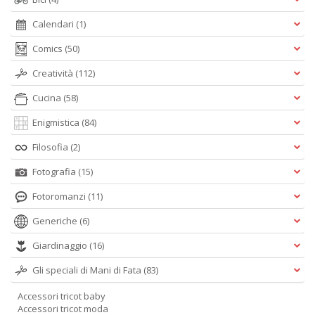
A
Calendari
(1)
L
O
Comics
(50)
C
n
Creatività
(112)
Cucina
(58)
Enigmistica
(84)
Filosofia
(2)
Fotografia
(15)
Fotoromanzi
(11)
Generiche
(6)
Giardinaggio
(16)
Gli speciali di Mani di Fata
(83)
Accessori tricot baby
Accessori tricot moda