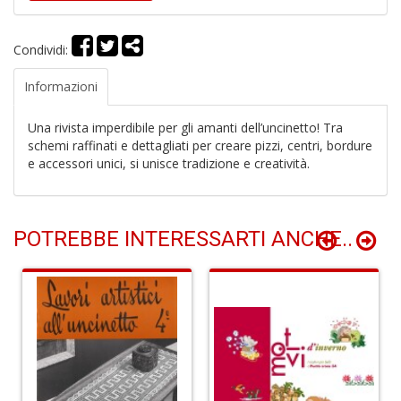
O
d
V
Condividi:
Informazioni
Una rivista imperdibile per gli amanti dell’uncinetto! Tra
schemi raffinati e dettagliati per creare pizzi, centri, bordure
e accessori unici, si unisce tradizione e creatività.
Mi
e
m
g
POTREBBE INTERESSARTI ANCHE..
A
C
S
n
+
D