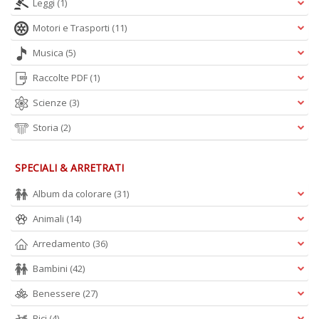
Leggi
(1)
Motori e Trasporti
(11)
Musica
(5)
Il
Raccolte PDF
(1)
g
Scienze
(3)
s
e
Storia
(2)
s
U
U
SPECIALI & ARRETRATI
F
n
Album da colorare
(31)
+
D
Animali
(14)
Arredamento
(36)
Bambini
(42)
Benessere
(27)
Bici
(4)