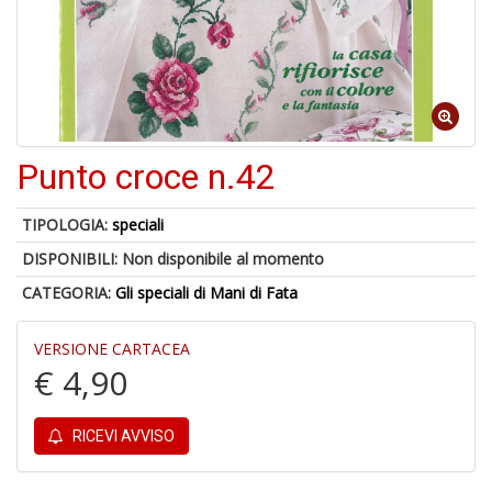
1
n
Punto croce n.42
in
di
TIPOLOGIA:
speciali
DISPONIBILI:
Non disponibile al momento
CATEGORIA:
Gli speciali di Mani di Fata
VERSIONE CARTACEA
€ 4,90
6
f
+
di
RICEVI AVVISO
in
r