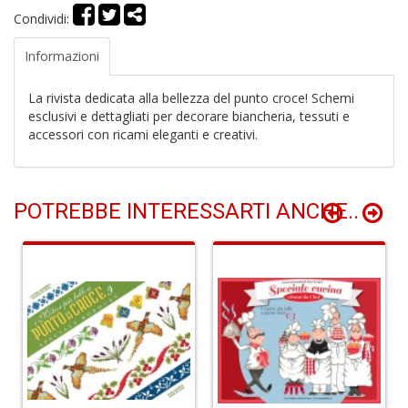
Condividi:
Informazioni
La rivista dedicata alla bellezza del punto croce! Schemi
esclusivi e dettagliati per decorare biancheria, tessuti e
In
accessori con ricami eleganti e creativi.
C
C
C
S
POTREBBE INTERESSARTI ANCHE..
n
+
D
G
S
S
I