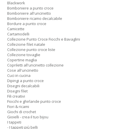
Blackwork
Bomboniere a punto croce
Bomboniere all'uncinetto
Bomboniere ricamo decalcabile
Bordure a punto croce
Camicette
Cartamodelli
Collezione Punto Croce Fiocchi e Bavaglini
Collezione filet natale
Collezione punto croce liste
Collezione tovaglie
Copertine maglia
Copriletti all'uncinetto collezione
Cose all'uncinetto
Cuci in cucina
Dipingi a punto croce
Disegni decalcabili
Disegni filet
Fili creativi
Fiocchi e ghirlande punto croce
Fiori & ricami
Giochi di crochet
Gioielli - crea il tuo bijou
I tappeti
- I tappeti più belli