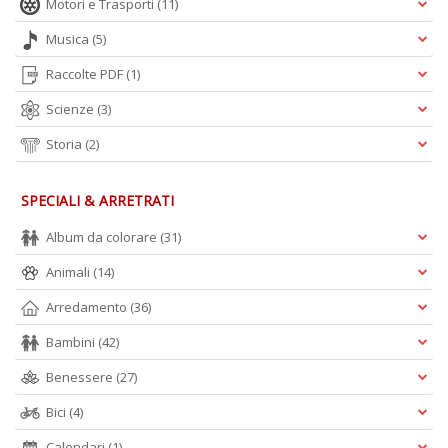
Motori e Trasporti
(11)
Musica
(5)
S
Pi
Raccolte PDF
(1)
M
al
Scienze
(3)
u
n
Storia
(2)
+
D
SPECIALI & ARRETRATI
Album da colorare
(31)
Animali
(14)
Arredamento
(36)
A
Bambini
(42)
L
Benessere
(27)
O
C
Bici
(4)
n
Calendari
(1)