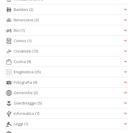
al
Bambini
(2)
M
L
Benessere
(3)
P
n
Bici
(1)
+
D
Comics
(1)
Creatività
(13)
Cucina
(9)
I
Enigmistica
(35)
ba
Fotografia
(4)
d
fe
Generiche
(2)
S
n
Giardinaggio
(5)
+
D
Informatica
(7)
Leggi
(1)