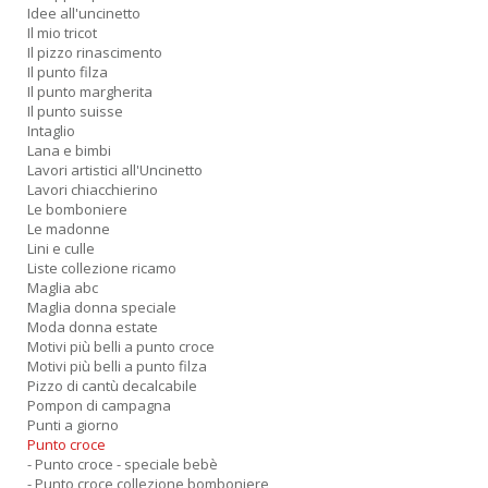
Idee all'uncinetto
Il mio tricot
Il pizzo rinascimento
Il punto filza
Il punto margherita
Il punto suisse
Intaglio
Lana e bimbi
Lavori artistici all'Uncinetto
Lavori chiacchierino
Le bomboniere
Le madonne
Lini e culle
Liste collezione ricamo
Maglia abc
Maglia donna speciale
Moda donna estate
Motivi più belli a punto croce
Motivi più belli a punto filza
Pizzo di cantù decalcabile
Pompon di campagna
Punti a giorno
Punto croce
- Punto croce - speciale bebè
- Punto croce collezione bomboniere