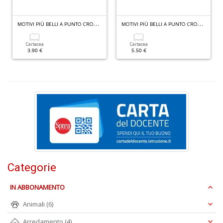
n
+
M
OTIVI PIÙ BELLI A PUNTO CROCE N.9
M
OTIVI PIÙ BELLI A PUNTO CROCE N.63
D
Cartacea
Cartacea
3.90 €
5.50 €
P
A
C
P
n
+
D
Categorie
IN ABBONAMENTO
Animali
(6)
Arredamento
(4)
G