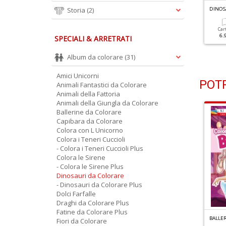
INOSAURI DA COLORARE N.2
Storia
(2)
DINOSAURI DA COLORARE N.1
DINOS
Cartacea
Cartacea
Car
5.90 €
5.90 €
6.
SPECIALI & ARRETRATI
Album da colorare
(31)
Amici Unicorni
POTR
Animali Fantastici da Colorare
Animali della Fattoria
Animali della Giungla da Colorare
Ballerine da Colorare
Capibara da Colorare
Colora con L Unicorno
Colora i Teneri Cuccioli
- Colora i Teneri Cuccioli Plus
Colora le Sirene
- Colora le Sirene Plus
Dinosauri da Colorare
- Dinosauri da Colorare Plus
Dolci Farfalle
Draghi da Colorare Plus
Fatine da Colorare Plus
INOSAURI DA COLORARE N.7
BALLERINE DA COLORARE N.7
BALLE
Fiori da Colorare