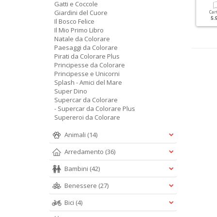
Gatti e Coccole
Giardini del Cuore
Cartacea
Cartacea
Car
5.90 €
5.90 €
5.
Il Bosco Felice
Il Mio Primo Libro
Natale da Colorare
Paesaggi da Colorare
Pirati da Colorare Plus
Principesse da Colorare
Principesse e Unicorni
Splash - Amici del Mare
Super Dino
Supercar da Colorare
- Supercar da Colorare Plus
Supereroi da Colorare
Animali
(14)
Arredamento
(36)
Bambini
(42)
Benessere
(27)
Bici
(4)