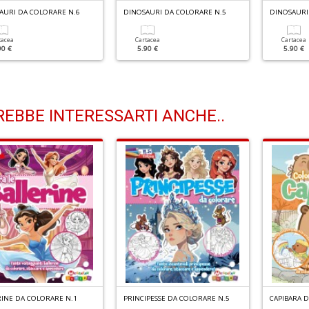
AURI DA COLORARE N.6
DINOSAURI DA COLORARE N.5
DINOSAURI
tacea
Cartacea
Cartacea
90 €
5.90 €
5.90 €
EBBE INTERESSARTI ANCHE..
RINE DA COLORARE N.1
PRINCIPESSE DA COLORARE N.5
CAPIBARA 