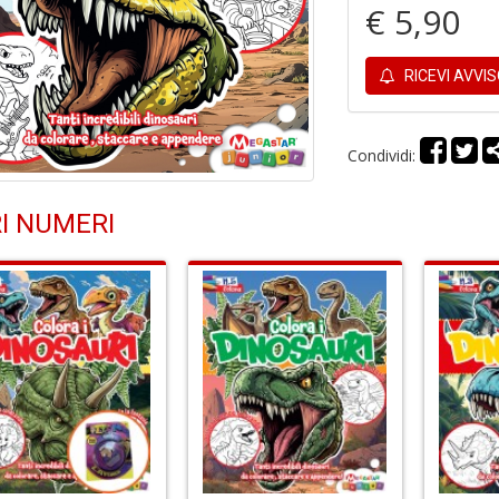
€ 5,90
RICEVI AVVI
Condividi:
I NUMERI