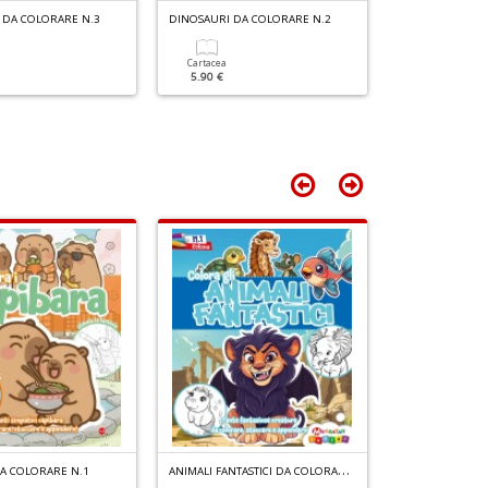
 DA COLORARE N.3
DINOSAURI DA COLORARE N.2
DINOSAURI DA 
Cartacea
Cartacea
5.90 €
5.90 €
A
NIMALI FANTASTICI DA COLORARE N.1
DA COLORARE N.1