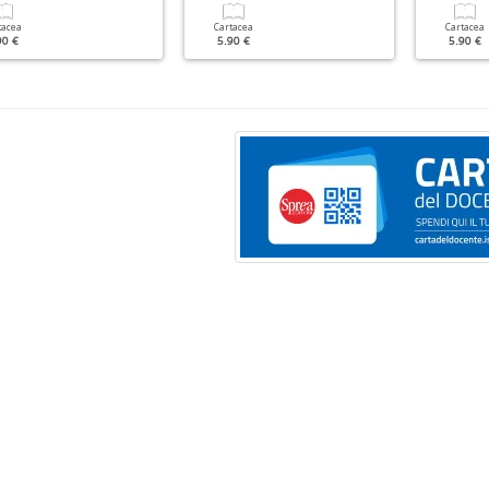
tacea
Cartacea
Cartacea
90 €
5.90 €
5.90 €