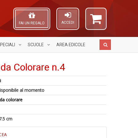
ACCEDI
FAI UN REGALO
PECIALI
SCUOLE
AREA
EDICOLE
 da Colorare n.4
i
E
Fr
A
isponibile al momento
M
R
L
n
T
O
da colorare
+
S
C
6
D
n
n
n
+
7.5 cm
c
D
c
di
CEA
in