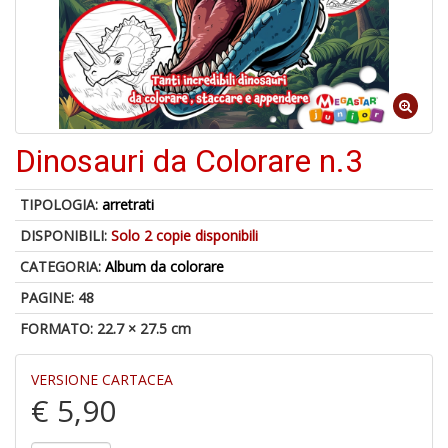
o
U
a
Dinosauri da Colorare n.3
di
a
TIPOLOGIA:
arretrati
DISPONIBILI:
Solo 2 copie disponibili
CATEGORIA:
Album da colorare
PAGINE: 48
FORMATO: 22.7 × 27.5 cm
U
M
in
VERSIONE CARTACEA
C
€ 5,90
p
u