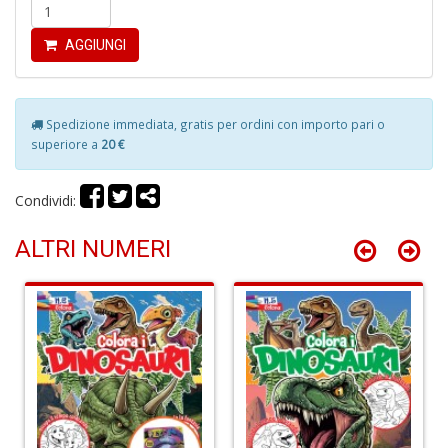
a
-
C
AGGIUNGI
Spedizione immediata, gratis per ordini con importo pari o
superiore a
20 €
Condividi:
It
d
S
ALTRI NUMERI
D
di
C
la
S
n
+
D