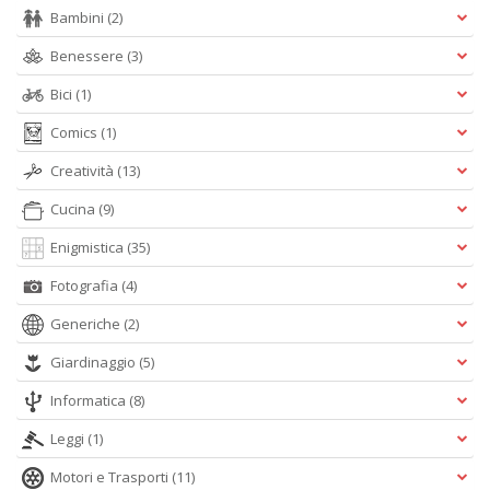
Bambini
(2)
R
n
Benessere
(3)
+
D
Bici
(1)
Comics
(1)
Creatività
(13)
D
Cucina
(9)
Q
n
Enigmistica
(35)
+
D
Fotografia
(4)
Generiche
(2)
Giardinaggio
(5)
Informatica
(8)
Leggi
(1)
A
Motori e Trasporti
(11)
L