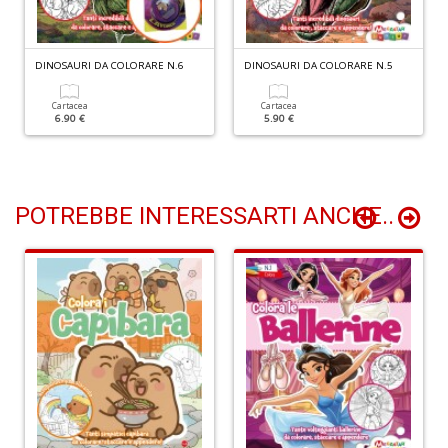
G
DINOSAURI DA COLORARE N.6
DINOSAURI DA COLORARE N.5
S
S
Cartacea
Cartacea
E
6.90 €
5.90 €
n
+
D
POTREBBE INTERESSARTI ANCHE..
S
di
m
P
M
M
n
+
D