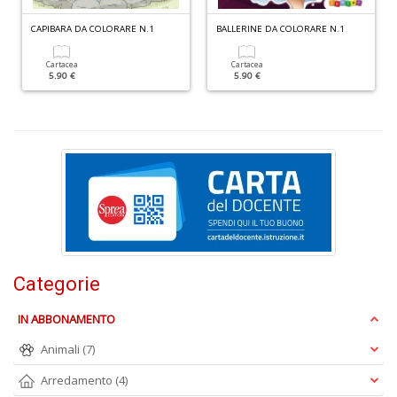
CAPIBARA DA COLORARE N.1
BALLERINE DA COLORARE N.1
Cartacea
Cartacea
5.90 €
5.90 €
V
I
M
e
c
e
n
+
D
Categorie
IN ABBONAMENTO
Animali
(7)
T
P
Arredamento
(4)
C