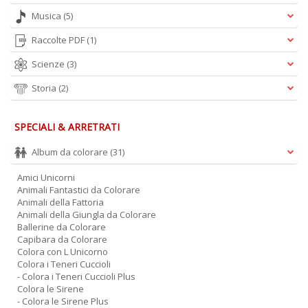
O
Musica
(5)
C
n
Raccolte PDF
(1)
Scienze
(3)
Storia
(2)
SPECIALI & ARRETRATI
Album da colorare
(31)
Amici Unicorni
Animali Fantastici da Colorare
Animali della Fattoria
Animali della Giungla da Colorare
Ballerine da Colorare
Capibara da Colorare
Colora con L Unicorno
Colora i Teneri Cuccioli
- Colora i Teneri Cuccioli Plus
Colora le Sirene
- Colora le Sirene Plus