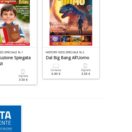
DS SPECIALE N.1
HISTORY KIDS SPECIALE N.2
COLOURING ALB
tuzione Spiegata
Dal Big Bang All'Uomo
Unicorni
zi
Cartacea
Digitale
Cartacea
6.90 €
3.50 €
5.90 €
Digitale
3.50 €