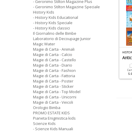
- Geronimo Stilton Magazine Plus
- Geronimo Stilton Magazine Speciale
History Kids
- History Kids Educational
- History Kids Speciale
- History Kids classici
Il Giornalino delle Bimbe
Laboratorio di Decoupage Junior
Magic Water
Magie di Carta - Animali
D
INOSAURI LEGGENDARI SPECIALE N.4
SCIENZE KIDS PLUS N.2
HISTOR
Magie di Carta - Calcio
redatori E Prede Tra I
Stitch Peluche Portachiavi
Antic
Magie di Carta - Castello
inosauri
Variante Rosa
Magie di Carta - Diario
Magie di Carta - Fashion
Car
5.
Magie di Carta - Fattoria
Cartacea
Digitale
Cartacea
9.90 €
4.90 €
9.90 €
Magie di Carta - Poster
Magie di Carta - Sticker
Magie di Carta - Top Model
Magie di Carta - Unicorni
Magie di Carta - Veicoli
Orologio Bimba
PROMO ESTATE KIDS
Pianeta Enigmistica kids
Scienze Kids
- Scienze Kids Manuali