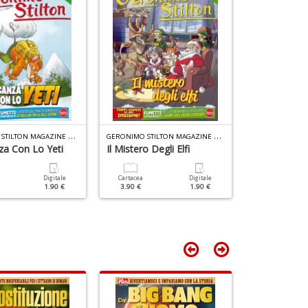
n
+
D
G
ERONIMO STILTON MAGAZINE N.17
G
ERONIMO STILTON MAGAZINE N.16
za Con Lo Yeti
Il Mistero Degli Elfi
La Notte De
Mannare
Digitale
Cartacea
Digitale
1.90 €
3.90 €
1.90 €
Cartacea
3.90 €