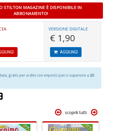
 STILTON MAGAZINE È DISPONIBILE IN
C
U
ABBONAMENTO!
di
a
O
m
c
S
r
CEA
VERSIONE DIGITALE
D
W
W
M
€ 1,90
F
V
S
n
n
+
GIUNGI
AGGIUNGI
+
D
D
5
ta, gratis per ordini con importo pari o superiore a
20
n
in
M
S
di
v
L
2
n
M
+
di
D
F
scoprili tutti
tu
i
p