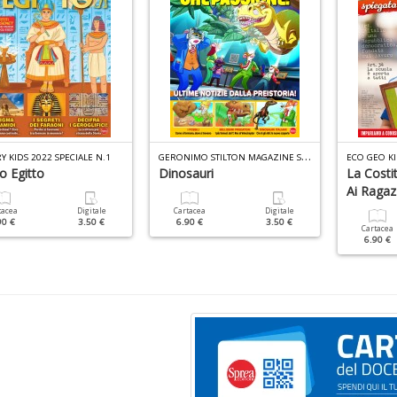
G
ERONIMO STILTON MAGAZINE SPECIALE N.5
Y KIDS 2022 SPECIALE N.1
ECO GEO KI
o Egitto
Dinosauri
La Costi
Ai Ragaz
tacea
Digitale
Cartacea
Digitale
90 €
3.50 €
6.90 €
3.50 €
Cartacea
6.90 €