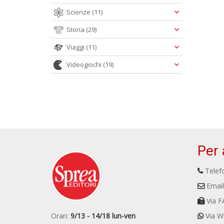
Scienze
(11)
Storia
(29)
Viaggi
(11)
Videogiochi
(19)
Per 
Telefo
Email
Via F
Orari:
9/13 - 14/18 lun-ven
Via W