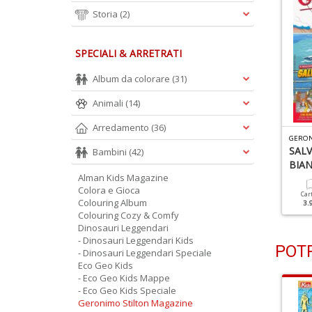
Storia
(2)
SPECIALI & ARRETRATI
Album da colorare
(31)
Animali
(14)
Arredamento
(36)
G
ERONIMO STILTON MAGAZINE N.6
G
ERONIMO STILTON MAGAZINE N.5
a Carica Dei Robottini
Il Mistero Del Vulcano
SALV
Bambini
(42)
uzzoni
Puzzifero
BIAN
Alman Kids Magazine
Colora e Gioca
Cartacea
Digitale
Cartacea
Digitale
Car
Colouring Album
2.90 €
1.90 €
2.90 €
1.90 €
3.
Colouring Cozy & Comfy
Dinosauri Leggendari
- Dinosauri Leggendari Kids
POTR
- Dinosauri Leggendari Speciale
Eco Geo Kids
- Eco Geo Kids Mappe
- Eco Geo Kids Speciale
Geronimo Stilton Magazine