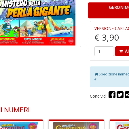
GERONIMO
VERSIONE CARTA
€ 3,90
AG
Spedizione immedia
€
Condividi:
I NUMERI