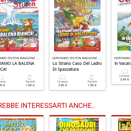
G
ERONIMO STILTON MAGAZINE N.20
G
ERONIMO STILTON MAGAZINE N.18
IAMO LA BALENA
Lo Strano Caso Del Ladro
In Vacan
CA!
Di Spazzatura
Cartacea
3.90 €
tacea
Digitale
Cartacea
Digitale
90 €
1.90 €
3.90 €
1.90 €
EBBE INTERESSARTI ANCHE..