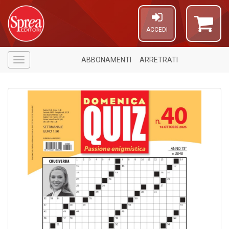
ACCEDI
ABBONAMENTI
ARRETRATI
Menù
4
n
in
di