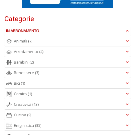
D
Categorie
IN ABBONAMENTO
S
ag
Animali
(7)
s
Arredamento
(4)
di
i
Bambini
(2)
Il
M
Benessere
(3)
C
I
Bici
(1)
n
+
Comics
(1)
D
Creatività
(13)
Cucina
(9)
Enigmistica
(35)