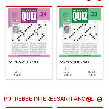
I
R
p
n
+
D
S
d
G
DOMENICA QUIZ N.3894
DOMENICA QUIZ N.3893
A
C
Cartacea
Cartacea
Digitale
2.00 €
2.00 €
1.00 €
S
n
+
D
POTREBBE INTERESSARTI ANCHE..