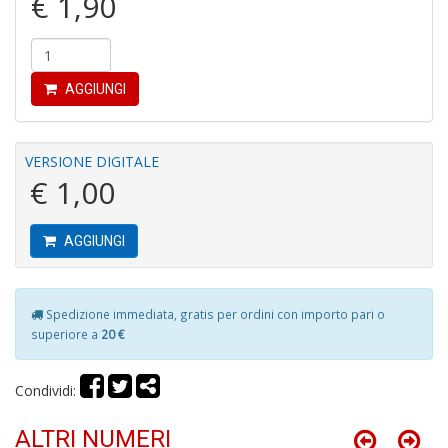
€ 1,90
L
AGGIUNGI
o
L
G
V
VERSIONE DIGITALE
S
€ 1,00
n
+
D
AGGIUNGI
Spedizione immediata, gratis per ordini con importo pari o
superiore a
20 €
R
p
2
Condividi:
Il
M
ALTRI NUMERI
C