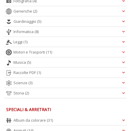
Fotografia
(4)
Generiche
(2)
A
L
Giardinaggio
(5)
O
C
Informatica
(8)
n
Leggi
(1)
Motori e Trasporti
(11)
Musica
(5)
Raccolte PDF
(1)
Scienze
(3)
Storia
(2)
SPECIALI & ARRETRATI
Album da colorare
(31)
Animali
(14)