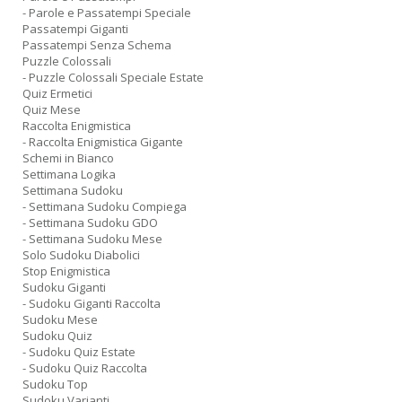
- Parole e Passatempi Speciale
Passatempi Giganti
Passatempi Senza Schema
Puzzle Colossali
- Puzzle Colossali Speciale Estate
Quiz Ermetici
Quiz Mese
Raccolta Enigmistica
- Raccolta Enigmistica Gigante
Schemi in Bianco
Settimana Logika
Settimana Sudoku
- Settimana Sudoku Compiega
- Settimana Sudoku GDO
- Settimana Sudoku Mese
Solo Sudoku Diabolici
Stop Enigmistica
Sudoku Giganti
- Sudoku Giganti Raccolta
Sudoku Mese
Sudoku Quiz
- Sudoku Quiz Estate
- Sudoku Quiz Raccolta
Sudoku Top
Sudoku Varianti