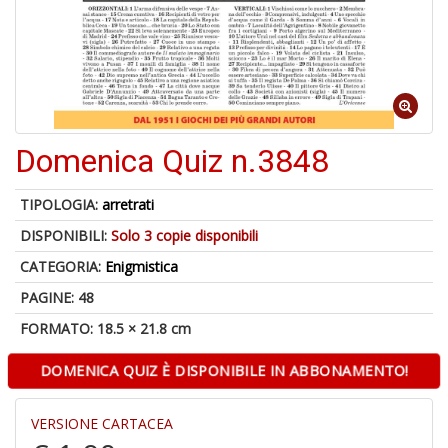
S
p
u
a
-
C
Domenica Quiz n.3848
TIPOLOGIA:
arretrati
DISPONIBILI:
Solo 3 copie disponibili
CATEGORIA:
Enigmistica
A
PAGINE: 48
a
FORMATO: 18.5 × 21.8 cm
p
S
i
DOMENICA QUIZ È DISPONIBILE IN ABBONAMENTO!
VERSIONE CARTACEA