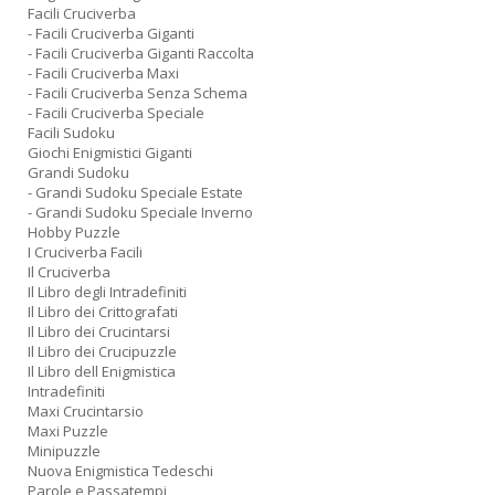
Facili Cruciverba
- Facili Cruciverba Giganti
- Facili Cruciverba Giganti Raccolta
- Facili Cruciverba Maxi
- Facili Cruciverba Senza Schema
- Facili Cruciverba Speciale
Facili Sudoku
Giochi Enigmistici Giganti
Grandi Sudoku
- Grandi Sudoku Speciale Estate
- Grandi Sudoku Speciale Inverno
Hobby Puzzle
I Cruciverba Facili
Il Cruciverba
Il Libro degli Intradefiniti
Il Libro dei Crittografati
Il Libro dei Crucintarsi
Il Libro dei Crucipuzzle
Il Libro dell Enigmistica
Intradefiniti
Maxi Crucintarsio
Maxi Puzzle
Minipuzzle
Nuova Enigmistica Tedeschi
Parole e Passatempi