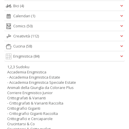
Bici
(4)
Calendari
(1)
Comics
(50)
Creatività
(112)
Cucina
(58)
Enigmistica
(84)
1,2,3 Sudoku
Accademia Enigmistica
- Accademia Enigmistica Estate
- Accademia Enigmistica Speciale Estate
Animali della Giungla da Colorare Plus
Corriere Enigmistico Junior
Crittografati & Varianti
- Crittografati & Varianti Raccolta
Crittografici Giganti
- Crittografici Giganti Raccolta
Crittografici e Cercaparole
Crucintarsi & Co