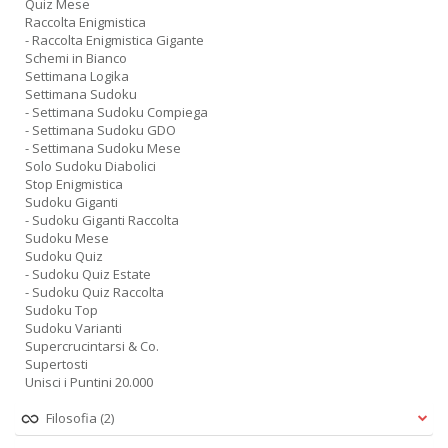
Quiz Mese
Raccolta Enigmistica
- Raccolta Enigmistica Gigante
Schemi in Bianco
Settimana Logika
Settimana Sudoku
- Settimana Sudoku Compiega
- Settimana Sudoku GDO
- Settimana Sudoku Mese
Solo Sudoku Diabolici
Stop Enigmistica
Sudoku Giganti
- Sudoku Giganti Raccolta
Sudoku Mese
Sudoku Quiz
- Sudoku Quiz Estate
- Sudoku Quiz Raccolta
Sudoku Top
Sudoku Varianti
Supercrucintarsi & Co.
Supertosti
Unisci i Puntini 20.000
Filosofia
(2)