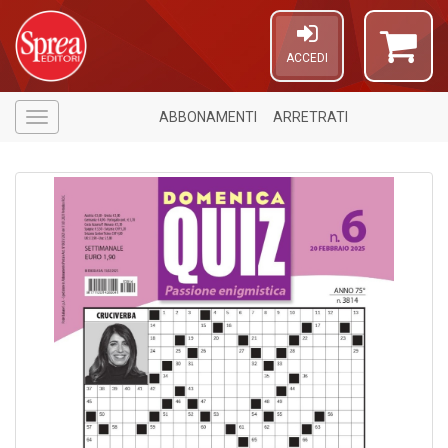
ACCEDI
ABBONAMENTI
ARRETRATI
Menù
A
di
a
a
L