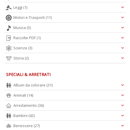
Leggi
(1)
A
Motori e Trasporti
(11)
L
O
Musica
(5)
C
Raccolte PDF
(1)
n
Scienze
(3)
Storia
(2)
SPECIALI & ARRETRATI
Album da colorare
(31)
Animali
(14)
Arredamento
(36)
Bambini
(42)
Benessere
(27)