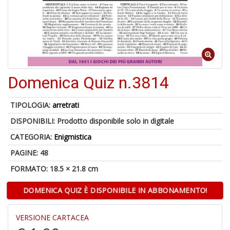
M
C
V
Domenica Quiz n.3814
TIPOLOGIA:
arretrati
U
M
DISPONIBILI:
Prodotto disponibile solo in digitale
in
CATEGORIA:
Enigmistica
C
p
PAGINE: 48
u
a
FORMATO: 18.5 × 21.8 cm
-
C
DOMENICA QUIZ È DISPONIBILE IN ABBONAMENTO!
VERSIONE CARTACEA