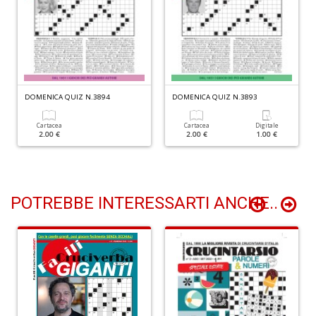
Y
&
R
M
n
+
D
DOMENICA QUIZ N.3894
DOMENICA QUIZ N.3893
Cartacea
Cartacea
Digitale
2.00 €
2.00 €
1.00 €
M
di
F
POTREBBE INTERESSARTI ANCHE..
B
n
+
D