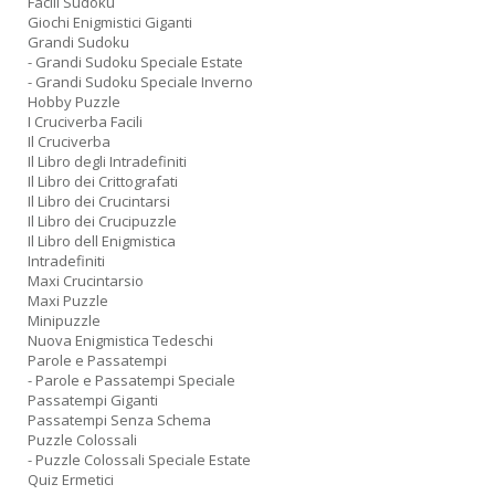
Facili Sudoku
Giochi Enigmistici Giganti
Grandi Sudoku
- Grandi Sudoku Speciale Estate
- Grandi Sudoku Speciale Inverno
Hobby Puzzle
I Cruciverba Facili
Il Cruciverba
Il Libro degli Intradefiniti
Il Libro dei Crittografati
Il Libro dei Crucintarsi
Il Libro dei Crucipuzzle
Il Libro dell Enigmistica
Intradefiniti
Maxi Crucintarsio
Maxi Puzzle
Minipuzzle
Nuova Enigmistica Tedeschi
Parole e Passatempi
- Parole e Passatempi Speciale
Passatempi Giganti
Passatempi Senza Schema
Puzzle Colossali
- Puzzle Colossali Speciale Estate
Quiz Ermetici