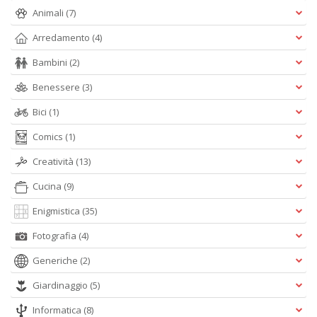
Animali
(7)
Arredamento
(4)
W
e
Bambini
(2)
i
Benessere
(3)
s
p
Bici
(1)
s
i
Comics
(1)
la
Il
Creatività
(13)
M
C
Cucina
(9)
I
n
Enigmistica
(35)
+
Fotografia
(4)
D
Generiche
(2)
Giardinaggio
(5)
Informatica
(8)