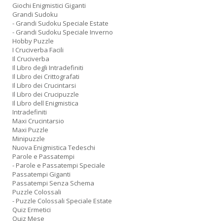
Giochi Enigmistici Giganti
Grandi Sudoku
- Grandi Sudoku Speciale Estate
- Grandi Sudoku Speciale Inverno
Hobby Puzzle
I Cruciverba Facili
Il Cruciverba
Il Libro degli Intradefiniti
Il Libro dei Crittografati
Il Libro dei Crucintarsi
Il Libro dei Crucipuzzle
Il Libro dell Enigmistica
Intradefiniti
Maxi Crucintarsio
Maxi Puzzle
Minipuzzle
Nuova Enigmistica Tedeschi
Parole e Passatempi
- Parole e Passatempi Speciale
Passatempi Giganti
Passatempi Senza Schema
Puzzle Colossali
- Puzzle Colossali Speciale Estate
Quiz Ermetici
Quiz Mese