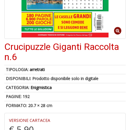
A
a
a
Cr
Crucipuzzle Giganti Raccolta
e
C
n.6
TIPOLOGIA:
arretrati
DISPONIBILI:
Prodotto disponibile solo in digitale
5
CATEGORIA:
Enigmistica
n
PAGINE: 192
in
di
FORMATO: 20.7 × 28 cm
VERSIONE CARTACEA
€ 5,90