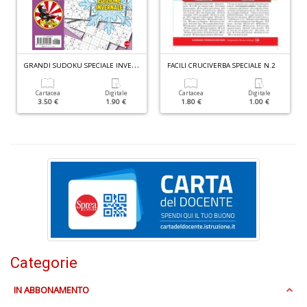
M
H
K
2
G
RANDI SUDOKU SPECIALE INVERNO N.3
n
FACILI CRUCIVERBA SPECIALE N.2
+
D
Cartacea
Digitale
Cartacea
Digitale
3.50 €
1.90 €
1.80 €
1.00 €
S
Pi
M
al
u
n
+
D
Categorie
IN ABBONAMENTO