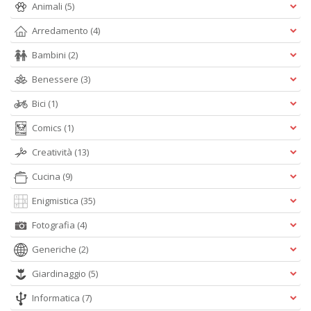
Animali
(5)
Arredamento
(4)
E
S
Bambini
(2)
S
n
Benessere
(3)
+
D
Bici
(1)
Comics
(1)
Creatività
(13)
Cucina
(9)
Enigmistica
(35)
A
Fotografia
(4)
L
O
Generiche
(2)
C
n
Giardinaggio
(5)
Informatica
(7)