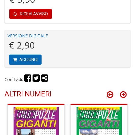
RICEVI AVVISO
Y
&
VERSIONE DIGITALE
M
€ 2,90
C
R
P
AGGIUNGI
(d
n
+
D
Condividi:
ALTRI NUMERI
M
T
R
S
n